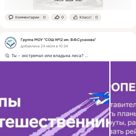
Комментарии
0
0
Класс!
0
Группа МОУ "СОШ №12 им. В.Ф.Суханова"
добавлена 24 июля в 10:34
🤔  Ты – экстремал или владыка леса?
 ...