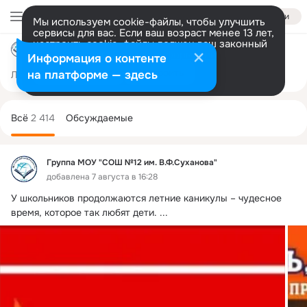
Войти
Мы используем cookie-файлы, чтобы улучшить
сервисы для вас. Если ваш возраст менее 13 лет,
настроить cookie-файлы должен ваш законный
Группа МОУ "СОШ №12 им. В.Ф.Суханова"
представитель.
Больше информации
Информация о контенте
Разрешить все
Настроить
на платформе — здесь
Лента
Участники
Темы
Фото
Ещё
343
2.4K
7K
Дополнительная
колонка
Всё
2 414
Обсуждаемые
Группа МОУ "СОШ №12 им. В.Ф.Суханова"
добавлена 7 августа в 16:28
У школьников продолжаются летние каникулы – чудесное 
время, которое так любят дети.
 ...