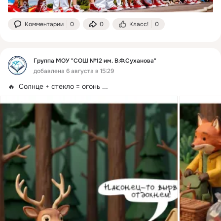
Комментарии
0
0
Класс!
0
Группа МОУ "СОШ №12 им. В.Ф.Суханова"
добавлена 6 августа в 15:29
🔥  Солнце + стекло = огонь
 ...