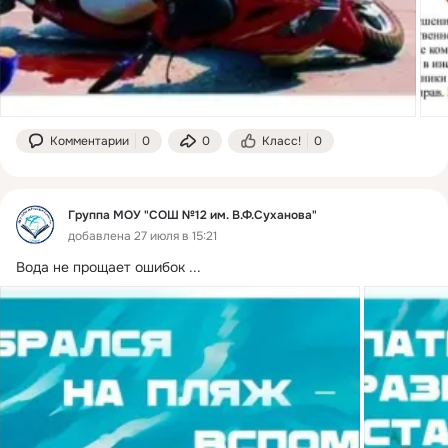
Комментарии
0
0
Класс!
0
Группа МОУ "СОШ №12 им. В.Ф.Суханова"
добавлена 27 июля в 15:21
Вода не прощает ошибок
 ...