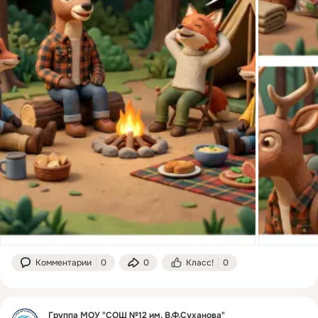
Комментарии
0
0
Класс!
0
Группа МОУ "СОШ №12 им. В.Ф.Суханова"