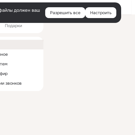
Войти
e-файлы должен ваш
Разрешить все
Настроить
Правая
Подарки
колонка
2
ная
нное
 тем
эфир
ии звонков