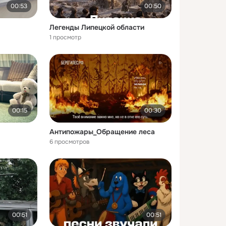
00:53
00:50
Легенды Липецкой области
1 просмотр
00:15
00:30
Антипожары_Обращение леса
6 просмотров
00:51
00:51