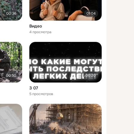
00:36
01:04
Видео
4 просмотра
00:50
00:20
3 07
5 просмотров