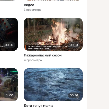
Видео
3 просмотра
00:20
00:23
Пажароопасный сезон
4 просмотра
01:00
00:36
Дети тонут молча