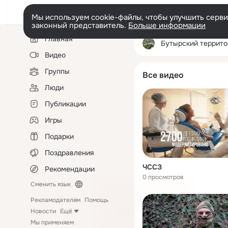
Мы используем cookie-файлы, чтобы улучшить сервис
законный представитель.
Больше информации
Левая
Главная
колонка
Бутырский территориальный отдел Грязи
Видео
Группы
Все видео
Люди
Публикации
Игры
Подарки
Поздравления
ЧССЗ
Рекомендации
0 просмотров
Сменить язык
Рекламодателям
Помощь
Новости
Ещё
Мы применяем