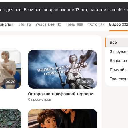
ы для вас. Если ваш возраст менее 13 лет, настроить cooki
нского округа
Лента
Участники
Темы
Фото
Видео
110
965
1.7K
33
Дополнитель
колонка
Всё
Загруже
Видео из
Прямой 
Трансляц
00:20
00:24
Осторожно телефонный терроризм
0 просмотров