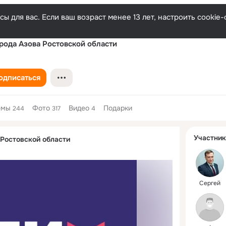
ы для вас. Если ваш возраст менее 13 лет, настроить cooki
рода Азова Ростовской области
одписаться
емы
Фото
Видео
Подарки
244
317
4
Дополнитель
Участник
 Ростовской области
колонка
Сергей