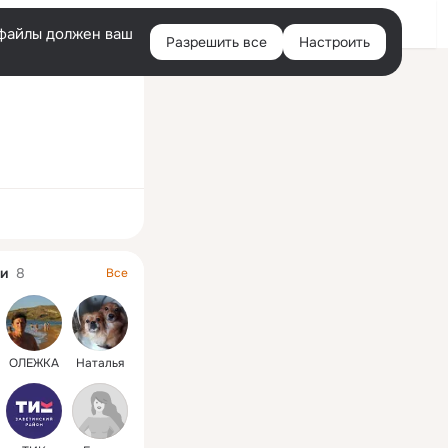
Войти
e-файлы должен ваш
Разрешить все
Настроить
Правая
колонка
ная
и
8
Все
ОЛЕЖКА
Наталья