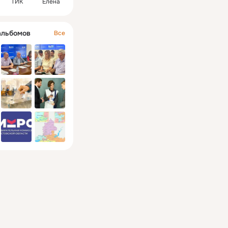
ТИК
Елена
альбомов
Все