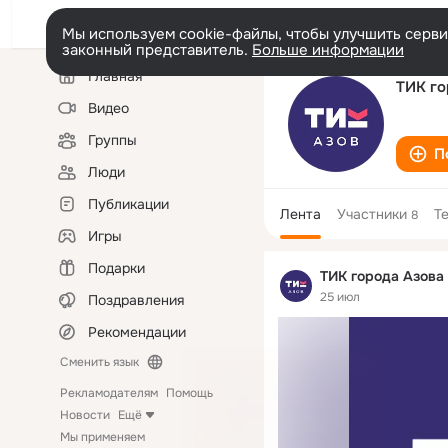
Мы используем cookie-файлы, чтобы улучшить сервис
законный представитель.
Больше информации
Левая
Главная
колонка
ТИК го
Видео
Группы
П
Люди
Публикации
Лента
Участники
Т
8
Игры
Подарки
ТИК города Азова
25 июл
Поздравления
Рекомендации
Сменить язык
Рекламодателям
Помощь
Новости
Ещё
Мы применяем