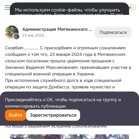
Войти
Мы используем cookie-файлы, чтобы улучшить
сервисы для вас. Если ваш возраст менее 13 лет,
настроить cookie-файлы должен ваш законный
Администрация Митякинского сельского поселения
представитель.
Больше информации
Администрация Митякинского сельского поселения
Подписаться
Разрешить все
Настроить
Лента
Участники
Темы
Фото
Ещё
795
812
1.4K
23 янв 2024
Скорбим……………
 С прискорбием и огромным сожалением 
Дополнительная
колонка
Всё
812
Обсуждаемые
сообщаем о том что, 23 января 2024 года в Митякинском 
сельском поселении прошла церемония прощания с 
Зинченко Вадимом Максимовичем, принимавшем участие в 
специальной военной операции в Украине.
При исполнении служебного долга в ходе специальной 
операции по защите Донбасса, проявив мужество и 
героизм, погиб Зинченко Вадим Максимович наш земляк.
Присоединяйтесь к ОК, чтобы подписаться на группу и
Выражаем глубокие соболезнования семье погибшего 
комментировать публикации.
военнослужащего. Это невосполнимая утрата. Вадим отдал 
свою жизнь ради обеспечения безопасности своей страны и 
Войти
Зарегистрироваться
своего народа. Мы всегда будем его помнить. Семье 
погибшего выражаем искрение соболезнования.