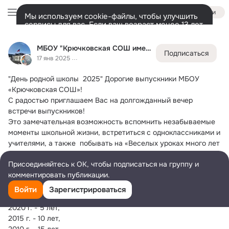
Войти
Мы используем cookie-файлы, чтобы улучшить
сервисы для вас. Если ваш возраст менее 13 лет,
настроить cookie-файлы должен ваш законный
МБОУ "Крючковская СОШ имени М.Б. Исмурзина"
представитель.
Больше информации
МБОУ "Крючковская СОШ имени М.Б. Исмурзина"
Подписаться
Разрешить все
Настроить
Лента
Участники
Темы
Фото
Ещё
414
1K
2.1K
17 янв 2025
"День родной школы  2025"
 Дорогие выпускники МБОУ 
Дополнительная
колонка
Всё
1 073
Обсуждаемые
«Крючковская СОШ»!
С радостью приглашаем Вас на долгожданный вечер 
встречи выпускников!
Это замечательная возможность вспомнить незабываемые 
моменты школьной жизни, встретиться с одноклассниками и 
учителями, а также  побывать на «Веселых уроках много лет 
спустя…»  поделиться новостями , воспоминаниями!
Присоединяйтесь к ОК, чтобы подписаться на группу и
Дата: 01. 02. 2025 г
комментировать публикации.
Время: 17:00
Место: с Крючковка , пер. Школьный 3.
Войти
Зарегистрироваться
Юбилейные выпуски:
2020 г. - 5 лет,
2015 г. - 10 лет,