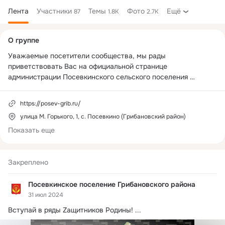
Лента
Участники
Темы
Фото
Ещё
87
1.8K
2.7K
Дополнительная
О группе
колонка
Уважаемые посетители сообщества, мы рады 
приветствовать Вас на официальной странице 
администрации Посевкинского сельского поселения 
Грибановского муниципального района Воронежской 
области. Страница создана для оперативного освещения 
https://posev-grib.ru/
деятельности администрации сельского поселения, а также 
улица М. Горького, 1, с. Посевкино (Грибановский район)
для создания прямого диалога с главой администрации. В 
данном сообществе будут размещаться актуальные 
Показать еще
новости.
Закреплено
Посевкинское поселение Грибановского района
31 июл 2024
Вступай в ряды Zащитников Родины!
 ...