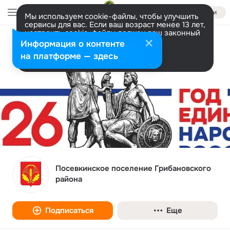
Войти
Мы используем cookie-файлы, чтобы улучшить
сервисы для вас. Если ваш возраст менее 13 лет,
настроить cookie-файлы должен ваш законный
представитель.
Больше информации
Информация о контенте
Разрешить все
Настроить
на платформе — здесь
Посевкинское поселение Грибановского
района
Подписаться
Еще