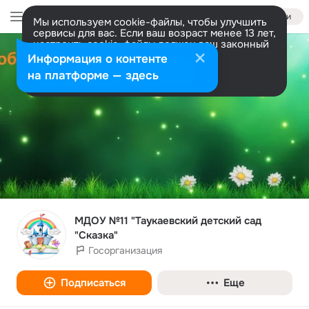
Войти
Мы используем cookie-файлы, чтобы улучшить
сервисы для вас. Если ваш возраст менее 13 лет,
настроить cookie-файлы должен ваш законный
представитель.
Больше информации
Информация о контенте
Разрешить все
Настроить
на платформе — здесь
МДОУ №11 "Таукаевский детский сад
"Сказка"
Госорганизация
Подписаться
Еще