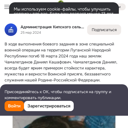
Войти
Мы используем cookie-файлы, чтобы улучшить
сервисы для вас. Если ваш возраст менее 13 лет,
настроить cookie-файлы должен ваш законный
Администрация Кипского сельского поселения
представитель.
Больше информации
Администрация Кипского сельского поселения
Подписаться
Разрешить все
Настроить
Лента
Участники
Темы
Фото
Ещё
285
894
1.6K
25 мар 2024
В ходе выполнения боевого задания в зоне специальной 
Дополнительная
колонка
Всё
894
Обсуждаемые
военной операции на территории Луганской Народной 
Республики погиб 18 марта 2024 года наш земляк 
Чамалетдинов Даниял Кашафович.
 Чамалетдинов Даниял, 
всегда будет ярким примером стойкости характера, 
мужества и верности Воинской присяге, беззаветного 
служения нашей Родине-Российской Федерации.
Глубоко соболезнуем родным и близким.
Присоединяйтесь к ОК, чтобы подписаться на группу и
Прощание с погибшим состоится 26 марта в д. Азы 
комментировать публикации.
Тевризского района Омской области в 12:00.
Войти
Зарегистрироваться