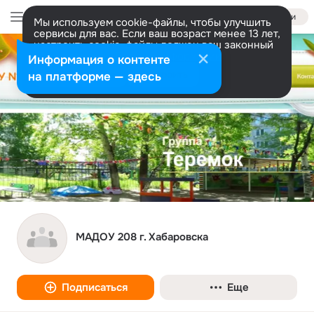
Войти
Мы используем cookie-файлы, чтобы улучшить
сервисы для вас. Если ваш возраст менее 13 лет,
настроить cookie-файлы должен ваш законный
представитель.
Больше информации
Информация о контенте
Разрешить все
Настроить
на платформе — здесь
МАДОУ 208 г. Хабаровска
Подписаться
Еще