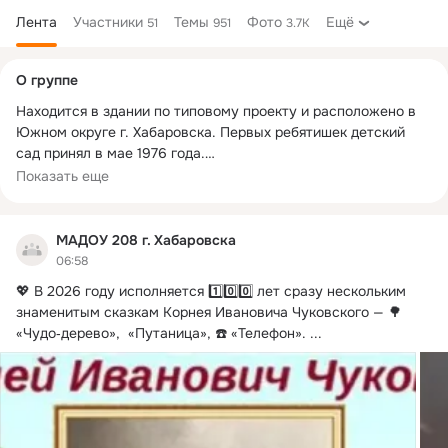
Лента
Участники
Темы
Фото
Ещё
51
951
3.7K
Дополнительная
О группе
колонка
Находится в здании по типовому проекту и расположено в 
Южном округе г. Хабаровска. Первых ребятишек детский 
сад принял в мае 1976 года.

Проектная мощность учреждения 240 мест. Функционирует 
Показать еще
11 групп: 2 группы раннего возраста, 9 групп дошкольного 
возраста. Обучение ведется на русском языке за счет 
собственных доходов городского округа “Город Хабаровск”. 
МАДОУ 208 г. Хабаровска
ДОУ является юридическим лицом, имеет печать, и штампы 
06:58
со своим наименованием. Осуществляет свою деятельность 
💖 В 2026 году исполняется 1️⃣0️⃣0️⃣ лет сразу нескольким 
в соответствии с законодательством Российской 
знаменитым сказкам Корнея Ивановича Чуковского — 🌳 
Федерации и Хабаровского края, нормативно-правовыми 
«Чудо‑дерево»,  «Путаница», ☎️ «Телефон».
 ...
актами города Хабаровска, договором с учредителем, 
Уставом, утверждённым в 09.09.2014 года.