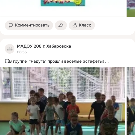
Комментировать
Класс
МАДОУ 208 г. Хабаровска
06:55
💥В группе  "Радуга" прошли весёлые эстафеты!
 ...