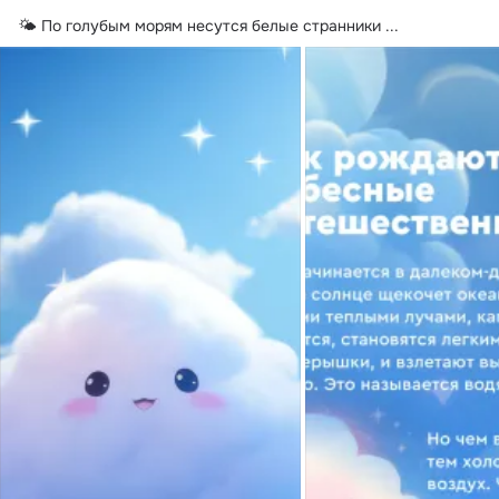
🌤️ По голубым морям несутся белые странники
 ...