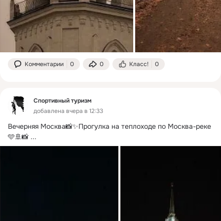
Комментарии
0
0
Класс!
0
Спортивный туризм
добавлена вчера в 12:33
Вечерняя Москва📸✨Прогулка на теплоходе по Москва-реке 
🩵🚢📸
 ...