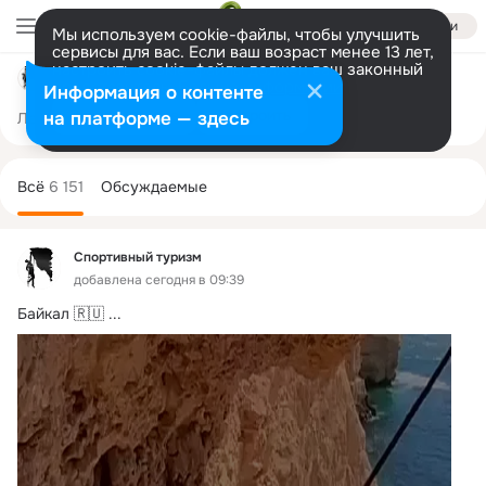
Войти
Мы используем cookie-файлы, чтобы улучшить
сервисы для вас. Если ваш возраст менее 13 лет,
настроить cookie-файлы должен ваш законный
Спортивный туризм
представитель.
Больше информации
Информация о контенте
Разрешить все
Настроить
на платформе — здесь
Лента
Участники
Темы
Фото
Ещё
3.2K
6.1K
17K
Дополнительная
колонка
Всё
6 151
Обсуждаемые
Спортивный туризм
добавлена сегодня в 09:39
Байкал 🇷🇺
 ...