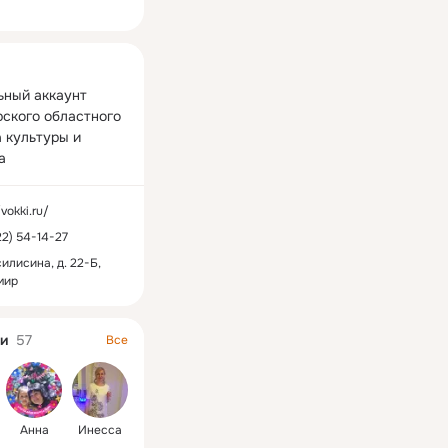
ная
ный аккаунт 
ского областного 
 культуры и 
а
/vokki.ru/
22) 54-14-27
силисина, д. 22-Б,
мир
и
57
Все
Анна
Инесса