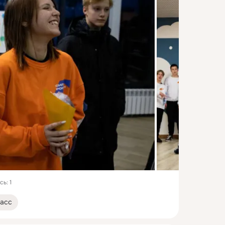
ь: 1
асс