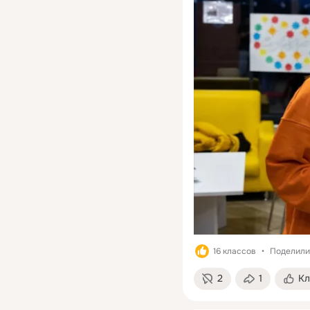
16 классов
Поделилис
2
1
Кл