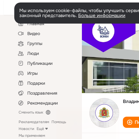
Мы используем cookie-файлы, чтобы улучшить сервис
законный представитель.
Больше информации
Левая
Главная
колонка
Видео
Группы
Люди
Публикации
Игры
Подарки
Поздравления
Владим
Рекомендации
Сменить язык
П
Рекламодателям
Помощь
Новости
Ещё
Мы применяем