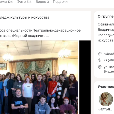
Темы
Фото
Видео
Подарки
124
514
3
Дополнитель
О группе
ледж культуры и искусства
колонка
Официаль
Владимир
урса специальности Театрально-декарационное 
колледжа
ктакль «Медный всадник».
 ...
искусств
https:/
+7 (49
ул. Ва
Влади
Участник
✨️ТАТЬЯНА