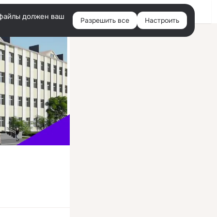
Войти
e-файлы должен ваш
Разрешить все
Настроить
Правая
колонка