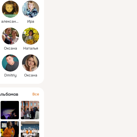
александр
Ира
Оксана
Наталья
Dmitriy
Оксана
альбомов
Все