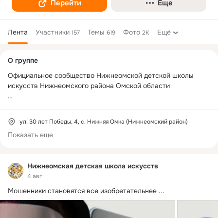
Перейти
Еще
Лента
Участники
Темы
Фото
Ещё
157
619
2K
Дополнительная
О группе
колонка
Официальное сообщество Нижнеомской детской школы 
искусств Нижнеомского района Омской области

Мы в других социальных сетях:

ВКонтакте: 
https://vk.com/n_omka_dhi
ул. 30 лет Победы, 4, с. Нижняя Омка (Нижнеомский район)
Показать еще
Нижнеомская детская школа искусств
4 авг
Мошенники становятся все изобретательнее
 ...