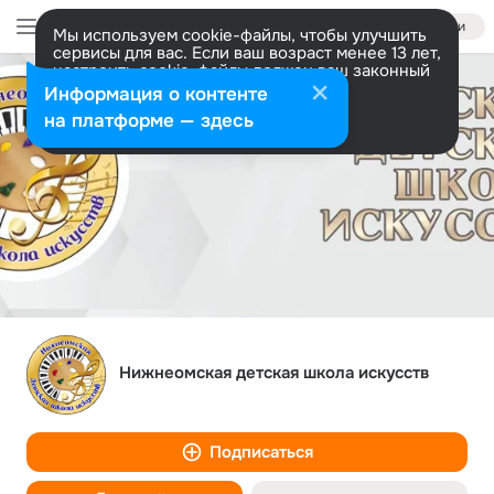
Войти
Мы используем cookie-файлы, чтобы улучшить
сервисы для вас. Если ваш возраст менее 13 лет,
настроить cookie-файлы должен ваш законный
представитель.
Больше информации
Информация о контенте
Разрешить все
Настроить
на платформе — здесь
Нижнеомская детская школа искусств
Подписаться