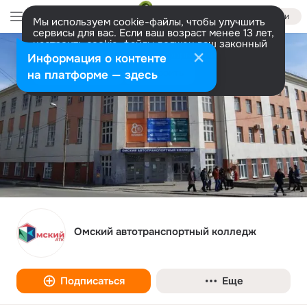
Войти
Мы используем cookie-файлы, чтобы улучшить
сервисы для вас. Если ваш возраст менее 13 лет,
настроить cookie-файлы должен ваш законный
представитель.
Больше информации
Информация о контенте
Разрешить все
Настроить
на платформе — здесь
Омский автотранспортный колледж
Подписаться
Еще