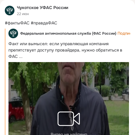
Чукотское УФАС России
22 июн
#фактыФАС #правдаФАС
Подписа
Федеральная антимонопольная служба (ФАС России)
Факт или вымысел: если управляющая компания 
препятствует доступу провайдера, нужно обратиться в 
ФАС
 ...
Видео не найдено