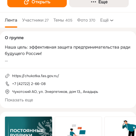
Открыть
Еще
Лента
Участники
Темы
Фото
Ещё
27
405
370
Дополнительная
О группе
колонка
Наша цель: эффективная защита предпринимательства ради 
будущего России!

В группе запрещено:

https://chukotka.fas.gov.ru/
1. Оскорбительно или неуважительно высказываться в 
+7 (42722) 2-66-08
адрес любого из участников или форума в целом;

2. Размещать издевательские комментарии к отчетам других 
Чукотский АО, ул. Энергетиков, дом 13,, Анадырь
участников группы;

Показать еще
3. Размещать несогласованную с администрацией рекламу;

4. Проявлять агрессию, разжигать межнациональную рознь, 
оскорбительно высказываться как в адрес политических 
оппонентов в группе, так и в адрес руководителей нашего 
государства;
