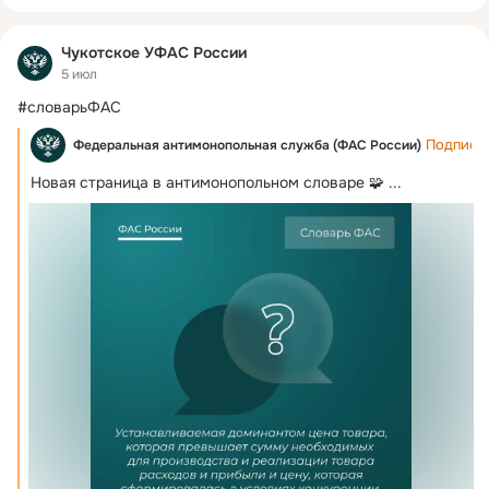
Чукотское УФАС России
5 июл
#словарьФАС
Подписа
Федеральная антимонопольная служба (ФАС России)
Новая страница в антимонопольном словаре 🧩
 ...