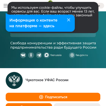
Войти
Мы используем cookie-файлы, чтобы улучшить
сервисы для вас. Если ваш возраст менее 13 лет,
настроить cookie-файлы должен ваш законный
представитель.
Больше информации
Информация о контенте
Разрешить все
Настроить
на платформе — здесь
Чукотское УФАС России
Подписаться