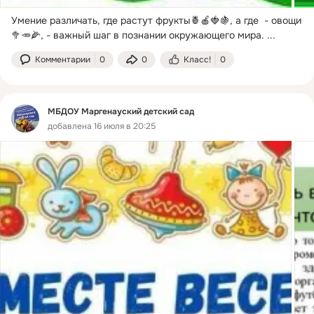
Умение различать, где растут фрукты🍍🍎🍓🍇, а где  - овощи
🥦🥕🌽, - важный шаг в познании окружающего мира.
 ...
Комментарии
0
0
Класс!
0
МБДОУ Маргенауский детский сад
добавлена 16 июля в 20:25