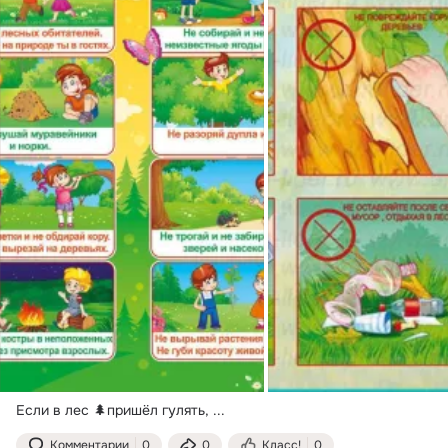
Если в лес 🌲пришëл гулять,
 ...
Комментарии
0
0
Класс!
0