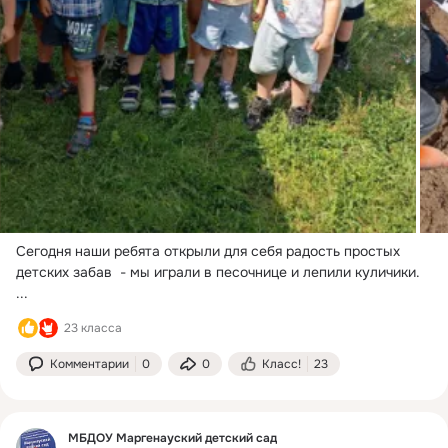
Сегодня наши ребята открыли для себя радость простых 
детских забав  - мы играли в песочнице и лепили куличики.
...
23 класса
Комментарии
0
0
Класс!
23
МБДОУ Маргенауский детский сад