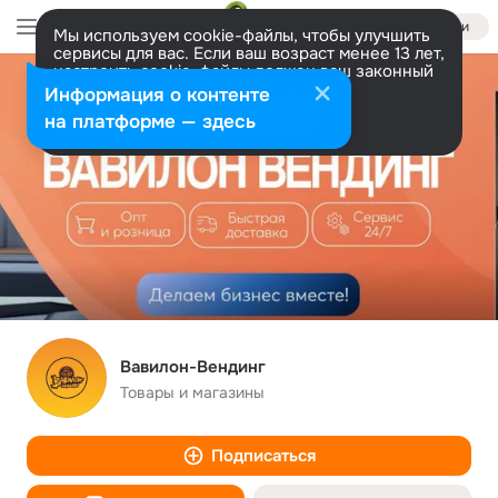
Войти
Мы используем cookie-файлы, чтобы улучшить
сервисы для вас. Если ваш возраст менее 13 лет,
настроить cookie-файлы должен ваш законный
представитель.
Больше информации
Информация о контенте
Разрешить все
Настроить
на платформе — здесь
Вавилон-Вендинг
Товары и магазины
Подписаться