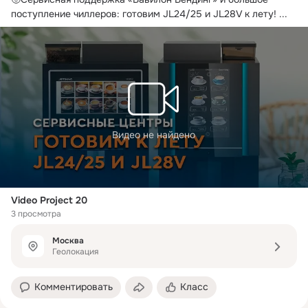
поступление чиллеров: готовим JL24/25 и JL28V к лету!
 ...
Видео не найдено
Video Project 20
3 просмотра
Москва
Геолокация
Комментировать
Класс