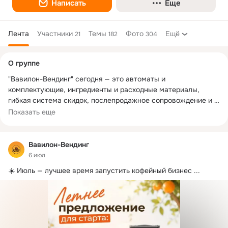
Написать
Еще
Лента
Участники
Темы
Фото
Ещё
21
182
304
Дополнительная
О группе
колонка
"Вавилон-Вендинг" сегодня — это автоматы и 
комплектующие, ингредиенты и расходные материалы, 
гибкая система скидок, послепродажное сопровождение и 
гарантийное обслуживание.

Показать еще
16 лет успешной работы на рынке. Эксклюзивный 
представитель бренда JOFEMAR S.A. Дилерская сеть в 
Вавилон-Вендинг
более чем 50 городах России и СНГ:

6 июл
☀️ Июль — лучшее время запустить кофейный бизнес
 ...
Москва, Санкт-Петербург, Белгород, Владикавказ, 
Волгоград, Воронеж, Екатеринбург, Ижевск, Иркутск, 
Кабардино-Балкарская республика, Казань, Калининград, 
Карачаево-Черкесская республика, Кострома, Краснодар, 
Краснодарский край, Крым, Липецк, Мурманск, Набережные 