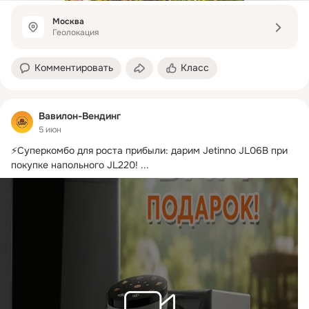
Москва
Геолокация
Комментировать
Класс
Вавилон-Вендинг
5 июн
⚡️Суперкомбо для роста прибыли: дарим Jetinno JL06B при 
покупке напольного JL220!
 ...