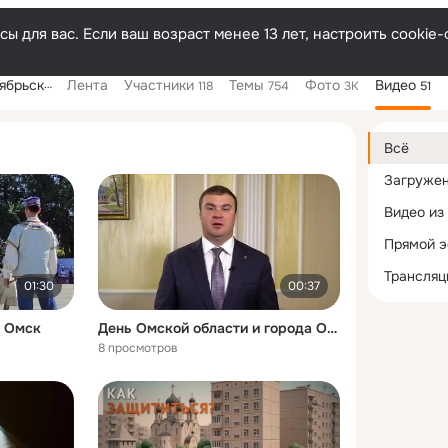
ы для вас. Если ваш возраст менее 13 лет, настроить cooki
тский сад"
Лента
Участники
Темы
Фото
Видео
118
754
3K
51
Дополнитель
колонка
Всё
Загруже
Видео из
Прямой 
Трансляц
01:30
00:37
д Омск
День Омской области и города Омска
8 просмотров