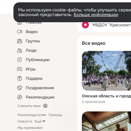
Мы используем cookie-файлы, чтобы улучшить сервис
законный представитель.
Больше информации
Левая
Главная
колонка
МБДОУ "Краснооктябрьский де
Видео
Группы
Все видео
Люди
Публикации
Игры
Подарки
Поздравления
Омская область и горо
Рекомендации
5 просмотров
Сменить язык
Рекламодателям
Помощь
Новости
Ещё
Мы применяем