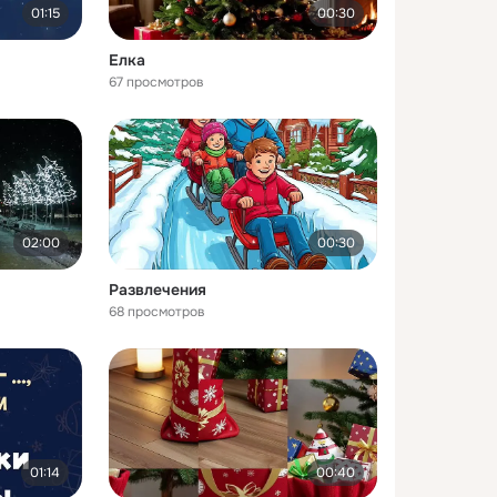
01:15
00:30
Елка
67 просмотров
02:00
00:30
Развлечения
68 просмотров
01:14
00:40