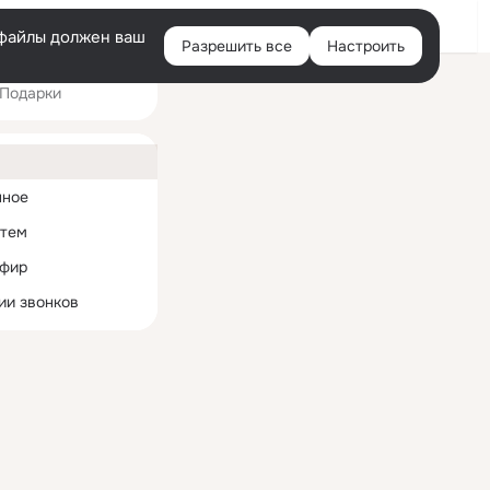
Войти
e-файлы должен ваш
Разрешить все
Настроить
Правая
Подарки
колонка
ная
нное
 тем
эфир
ии звонков