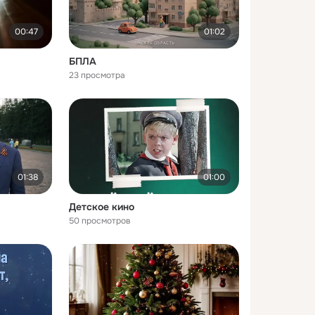
00:47
01:02
БПЛА
23 просмотра
01:38
01:00
Детское кино
50 просмотров