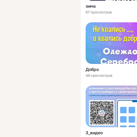
зима
67 просмотров
Добро
46 просмотров
3_видео