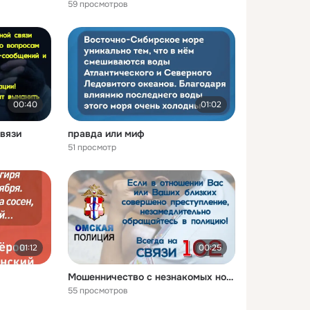
59 просмотров
00:40
01:02
вязи
правда или миф
51 просмотр
01:12
00:25
Мошенничество с незнакомых номеров
55 просмотров