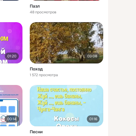
Пазл
48 просмотров
01:20
03:08
Поход
1 572 просмотра
00:14
01:16
Песни