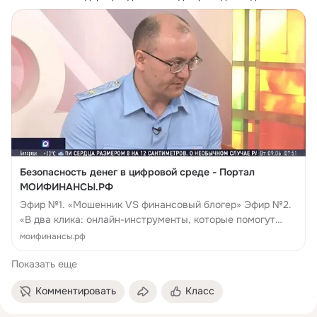
этап Всероссийской просветительской эстафеты "Мои 
финансы", посвященный теме "Безопасность денег в 
цифровой среде".
Безопасность денег в цифровой среде - Портал
МОИФИНАНСЫ.РФ
Эфир №1. «Мошенник VS финансовый блогер» Эфир №2.
«В два клика: онлайн-инструменты, которые помогут
обезопасить сбережения от мошенников» Эфир №3.
моифинансы.рф
«Родителям: как научить ребенка защищаться от м...
Показать еще
Комментировать
Класс