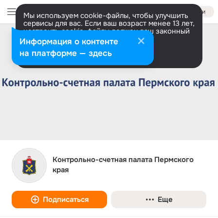
Войти
Мы используем cookie-файлы, чтобы улучшить
сервисы для вас. Если ваш возраст менее 13 лет,
настроить cookie-файлы должен ваш законный
представитель.
Больше информации
Информация о контенте
Разрешить все
Настроить
на платформе — здесь
Контрольно-счетная палата Пермского
края
Подписаться
Еще