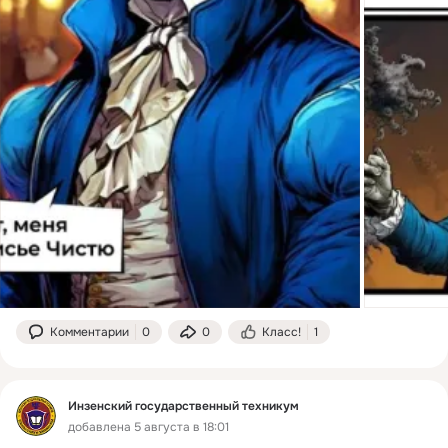
Комментарии
0
0
Класс!
1
Инзенский государственный техникум
добавлена 5 августа в 18:01