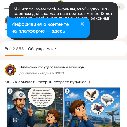
Войти
Мы используем cookie-файлы, чтобы улучшить
сервисы для вас. Если ваш возраст менее 13 лет,
настроить cookie-файлы должен ваш законный
Инзенский государственный техникум
представитель.
Больше информации
Информация о контенте
Разрешить все
Настроить
на платформе — здесь
Лента
Участники
Темы
Фото
Ещё
197
2.8K
12K
Дополнительная
колонка
Всё
2 853
Обсуждаемые
Инзенский государственный техникум
добавлена сегодня в 09:03
МС-21: самолёт, который создаёт будущее ✈️
 ...