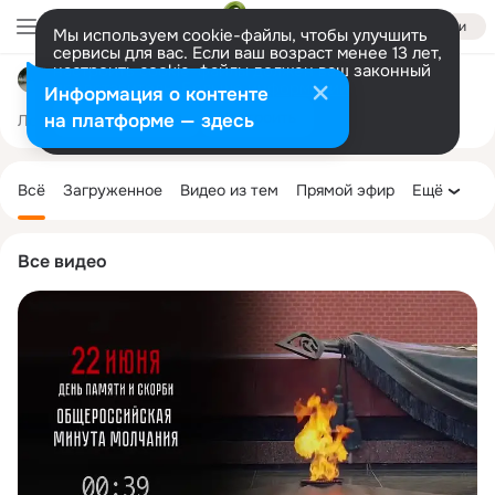
Войти
Мы используем cookie-файлы, чтобы улучшить
сервисы для вас. Если ваш возраст менее 13 лет,
настроить cookie-файлы должен ваш законный
ОГУ "Марксовская райСББЖ"
представитель.
Больше информации
Информация о контенте
Разрешить все
Настроить
на платформе — здесь
Лента
Участники
Темы
Фото
Ещё
48
381
622
Дополнительная
колонка
Всё
Загруженное
Видео из тем
Прямой эфир
Ещё
Все видео