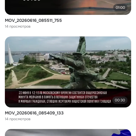
01:00
MOV_20260616_085511_755
14 просмотров
00:30
MOV_20260616_085409_133
14 просмотров