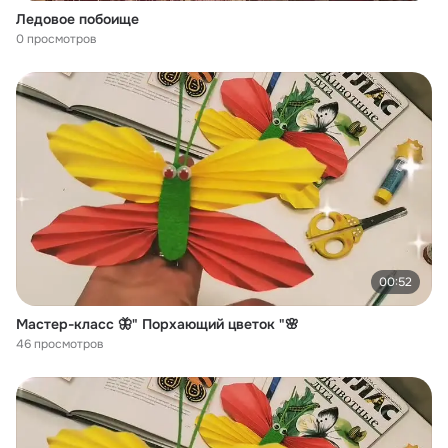
Ледовое побоище
0 просмотров
00:52
Мастер-класс 🦋" Порхающий цветок "🌸
46 просмотров