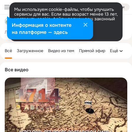
Войти
Мы используем cookie-файлы, чтобы улучшить
сервисы для вас. Если ваш возраст менее 13 лет,
настроить cookie-файлы должен ваш законный
Центральная детская библиотека Карасукского МО
представитель.
Больше информации
Информация о контенте
Разрешить все
Настроить
на платформе — здесь
Лента
Участники
Темы
Фото
Ещё
90
632
4.6K
Дополнительная
колонка
Всё
Загруженное
Видео из тем
Прямой эфир
Ещё
Все видео