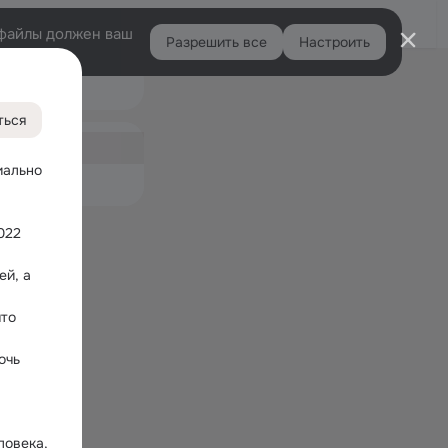
Войти
e-файлы должен ваш
Разрешить все
Настроить
Правая
Подарки
колонка
2
ться
ная
3
ально 
емые
22 
й, а 
то 
чь 
овека, 