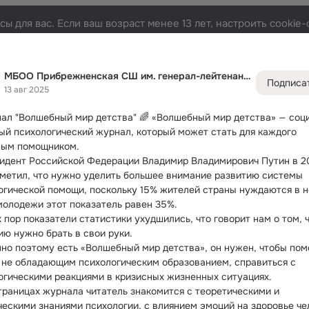
ы для вас. Если ваш возраст менее 13 лет, настроить cooki
ейтенанта И.И
Лента
Участники
Темы
Фото
Видео
250
2.8K
8K
73
МБОО Прибрежненская СШ им. генерал-лейтенанта И.И
Подписа
13 авг 2025
Дополнитель
колонка
Всё
2 84
ал "Волшебный мир детства"
 🌈 «Волшебный мир детства» — соци
Обсужда
ый психологический журнал, который может стать для каждого 
ым помощником.
зидент Российской Федерации Владимир Владимирович Путин в 20
тметил, что нужно уделить большее внимание развитию системы 
огической помощи, поскольку 15% жителей страны нуждаются в не
молодежи этот показатель равен 35%.
х пор показатели статистики ухудшились, что говорит нам о том, ч
ию нужно брать в свои руки.
нно поэтому есть «Волшебный мир детства», он нужен, чтобы помо
 не обладающим психологическим образованием, справиться с 
огическими реакциями в кризисных жизненных ситуациях.
страницах журнала читатель знакомится с теоретическими и 
ческими знаниями психологии, с влиянием эмоций на здоровье чел