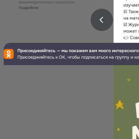
рекомендательные технологии
изучае
Подробнее
☑️ Так
на мат
☑️ Жур
может 
👉 Сове
Присоединяйтесь — мы покажем вам много интересного
Присоединяйтесь к ОК, чтобы подписаться на группу и к