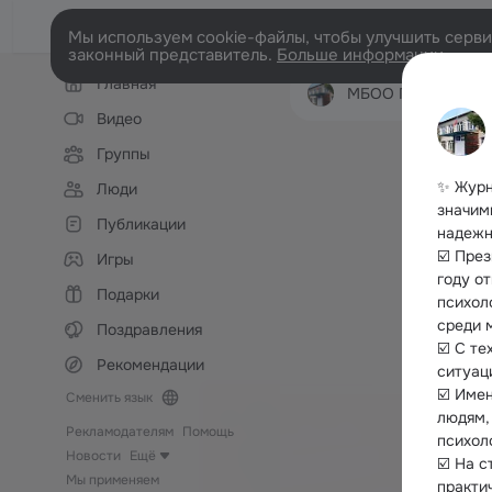
Мы используем cookie-файлы, чтобы улучшить сервис
законный представитель.
Больше информации
Левая
Главная
колонка
МБОО Прибрежненская СШ им. генерал-л
Видео
Группы
✨ Журн
Люди
значим
Публикации
надежн
☑️ Пре
Игры
году о
Подарки
психол
среди 
Поздравления
☑️ С те
Рекомендации
ситуац
☑️ Име
Сменить язык
людям,
Рекламодателям
Помощь
психол
Новости
Ещё
☑️ На 
Мы применяем
практи