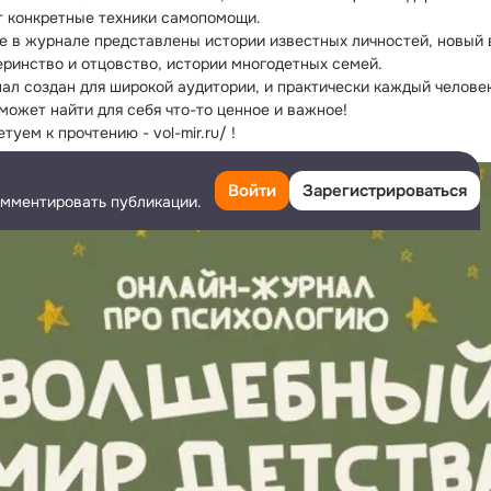
т конкретные техники самопомощи.
же в журнале представлены истории известных личностей, новый в
еринство и отцовство, истории многодетных семей.
нал создан для широкой аудитории, и практически каждый человек
может найти для себя что-то ценное и важное!
туем к прочтению - vol-mir.ru/ !
Войти
Зарегистрироваться
омментировать публикации.