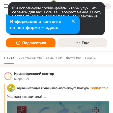
Войти
Мы используем cookie-файлы, чтобы улучшить
сервисы для вас. Если ваш возраст менее 13 лет,
настроить cookie-файлы должен ваш законный
представитель.
Больше информации
Информация о контенте
Кривандинский сектор
Разрешить все
Настроить
на платформе — здесь
Подписаться
Еще
Лента
Участники
Темы
Фото
Ещё
139
4.6K
10K
Дополнительная
колонка
Кривандинский сектор
вчера 11:21
Подписаться
Администрация муниципального округа Шатура
Уважаемые жители!
 ...