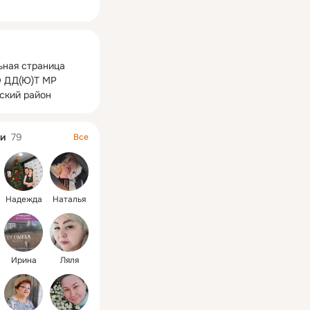
ная
ная страница 
 ДД(Ю)Т МР 
ский район
и
79
Все
Надежда
Наталья
Ирина
Ляля