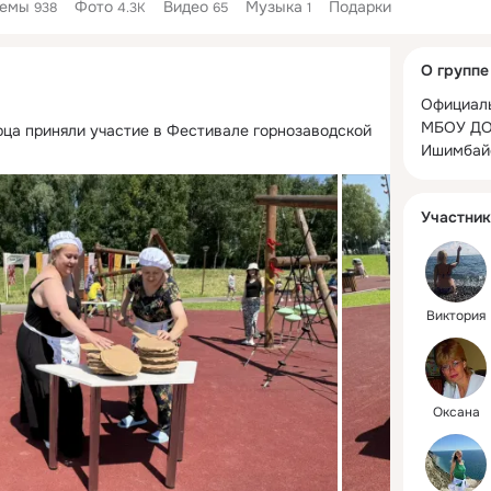
Темы
Фото
Видео
Музыка
Подарки
938
4.3K
65
1
Дополнитель
О группе
колонка
Официаль
МБОУ ДО
ца приняли участие в Фестивале горнозаводской 
Ишимбай
Участник
Виктория
Оксана