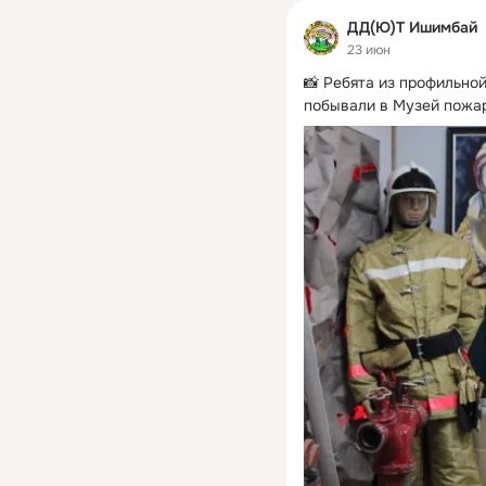
ДД(Ю)Т Ишимбай
23 июн
📸 Ребята из профильно
побывали в Музей пожар