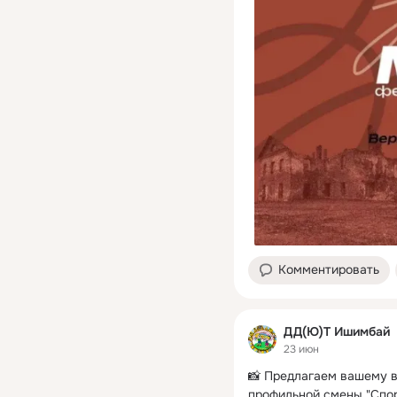
Комментировать
ДД(Ю)Т Ишимбай
23 июн
📸 Предлагаем вашему в
профильной смены "Спор