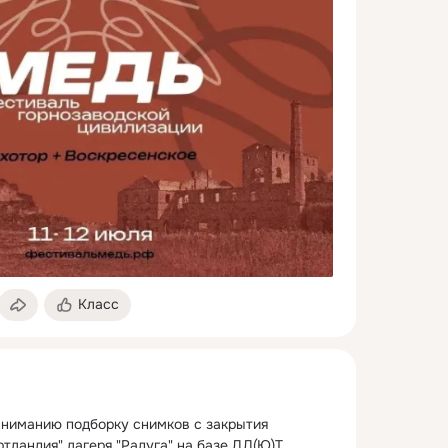
Класс
ниманию подборку снимков с закрытия 
тландия" лагеря "Радуга" на базе ДД(Ю)Т.
 ...