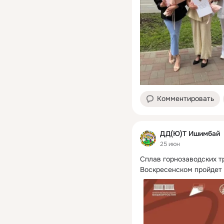
Комментировать
ДД(Ю)Т Ишимбай
25 июн
Сплав горнозаводских тр
Воскресенском пройдет 