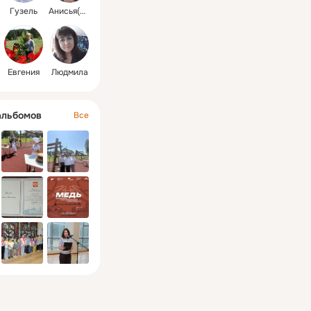
Гузель
Анисья(Аня)
Евгения
Людмила
альбомов
Все