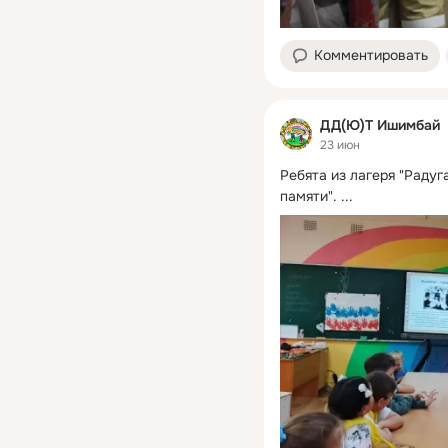
Комментировать
ДД(Ю)Т Ишимбай
23 июн
Ребята из лагеря "Радуг
памяти".
 ...