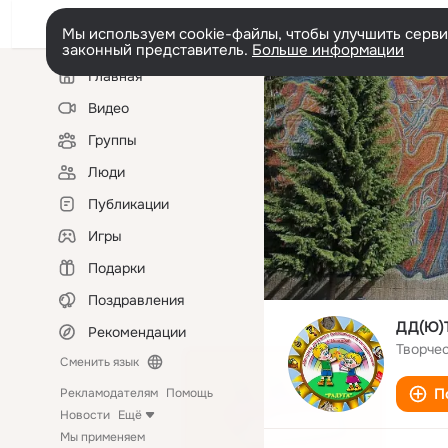
Мы используем cookie-файлы, чтобы улучшить сервис
законный представитель.
Больше информации
Левая
Главная
колонка
Видео
Группы
Люди
Публикации
Игры
Подарки
Поздравления
ДД(Ю)
Рекомендации
Творче
Сменить язык
П
Рекламодателям
Помощь
Новости
Ещё
Мы применяем