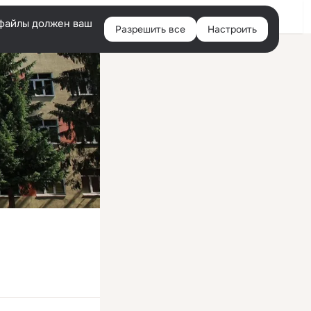
Войти
e-файлы должен ваш
Разрешить все
Настроить
Правая
колонка