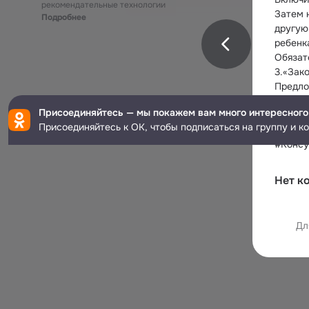
рекомендательные технологии
Затем 
Подробнее
другую
ребенк
Обязат
3.«Зак
Предло
взросл
Присоединяйтесь — мы покажем вам много интересного
(Где? 
Присоединяйтесь к ОК, чтобы подписаться на группу и к
что...»
#Консу
Нет к
Дл