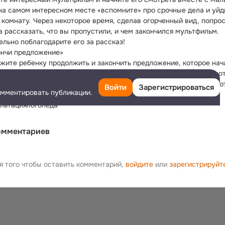
на самом интересном месте «вспомните» про срочные дела и уйди
 комнату. Через некоторое время, сделав огорченный вид, попрос
а рассказать, что вы пропустили, и чем закончился мультфильм. 
ельно поблагодарите его за рассказ!
ончи предложение»
жите ребенку продолжить и закончить предложение, которое нача
ый. При этом помогаем  наводящими вопросами: «Малыши играют
С чем?)» Можно немного усложнить: «Малыши играют на улице, по
Войти
Зарегистрироваться
омментировать публикации.
льтациялогопеда
омментариев
я того чтобы оставить комментарий,
войдите
или
зарегистрируйт