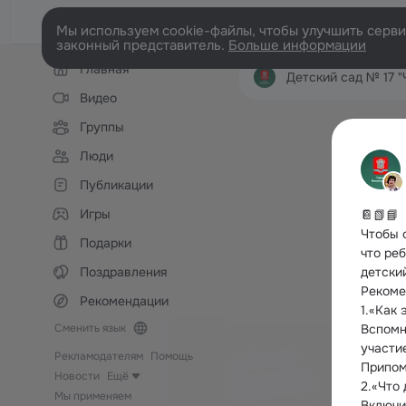
Мы используем cookie-файлы, чтобы улучшить сервис
законный представитель.
Больше информации
Левая
Главная
колонка
Детский сад № 17 "Че
Видео
Группы
Люди
Публикации
Игры
📔📗📘
Чтобы 
Подарки
что реб
Поздравления
детски
Рекоме
Рекомендации
1.«Как 
Сменить язык
Вспомн
участие
Рекламодателям
Помощь
Припом
Новости
Ещё
2.«Что
Мы применяем
Включи