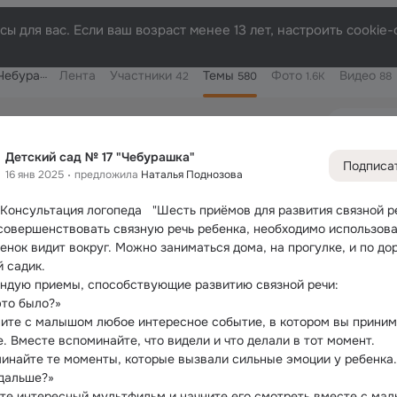
ы для вас. Если ваш возраст менее 13 лет, настроить cooki
бурашка"
Лента
Участники
Темы
Фото
Видео
42
580
1.6K
88
Дополнитель
колонка
Всё
580
Детский сад № 17 "Чебурашка"
Обсужда
Подписа
16 янв 2025
предложила
Наталья Поднозова
  Консультация логопеда   "Шесть приёмов для развития связной р
совершенствовать связную речь ребенка, необходимо использоват
енок видит вокруг. Можно заниматься дома, на прогулке, и по дор
й садик.
ндую приемы, способствующие развитию связной речи:
это было?»
ите с малышом любое интересное событие, в котором вы приним
. Вместе вспоминайте, что видели и что делали в тот момент. 
инайте те моменты, которые вызвали сильные эмоции у ребенка.
 дальше?»
те интересный мультфильм и начните его смотреть вместе с мал