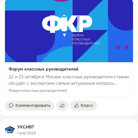
Форум классных руководителей
22 и 23 октября в Москве классные руководители страны
обсудят с экспертами самые актуальные вопросы
современного образования. Следите за форумом онлайн!
Форум классных руководителей
#классныйфорум
Комментировать
Класс
УКСИВТ
1 апр 2023