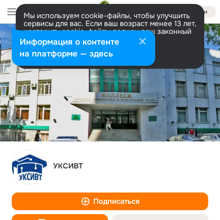
Войти
Мы используем cookie-файлы, чтобы улучшить
сервисы для вас. Если ваш возраст менее 13 лет,
настроить cookie-файлы должен ваш законный
представитель.
Больше информации
Информация о контенте
Разрешить все
Настроить
на платформе — здесь
УКСИВТ
Подписаться