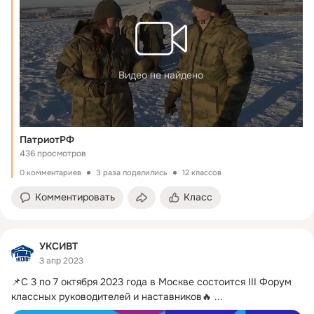
Видео не найдено
ПатриотРФ
436 просмотров
0 комментариев
3 раза поделились
12 классов
Комментировать
Класс
УКСИВТ
3 апр 2023
📌С 3 по 7 октября 2023 года в Москве состоится III Форум 
классных руководителей и наставников🔥
 ...