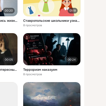
00:20
01:19
А вы давно интересовались жизнью своего ребенка
Ставропольские школьники узнали о правилах поведения в жаркий день
8 просмотров
00:05
00:24
Ставропольцы узнали интересные факты о картине Портрет писателя Антона Павловича Чехова
Терроризм наказуем
8 просмотров