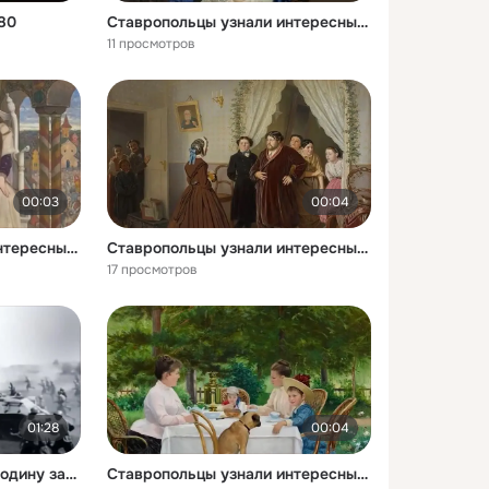
80
Ставропольцы узнали интересные факты о картине Дама в голубом
11 просмотров
00:03
00:04
Ставропольцы узнали интересные факты о картине Царевна Несмеяна
Ставропольцы узнали интересные факты о картине Приезд гувернантки в купеческий дом
17 просмотров
01:28
00:04
Есть такая профессия Родину защищать
Ставропольцы узнали интересные факты о картине Утром на даче