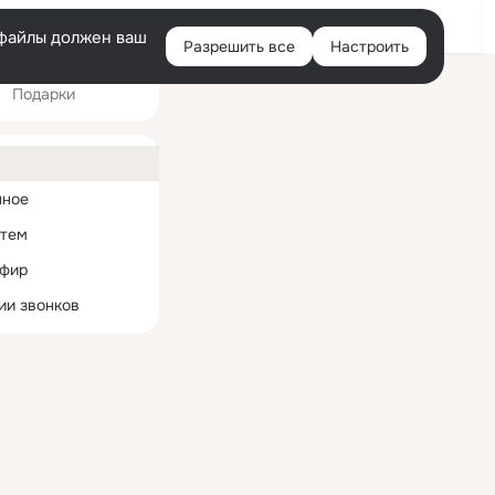
Войти
e-файлы должен ваш
Разрешить все
Настроить
Правая
Подарки
колонка
ная
нное
 тем
эфир
ии звонков