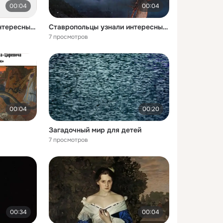
00:04
00:04
Ставропольцы узнали интересные факты о картине Девочка и фарфор
Ставропольцы узнали интересные факты о картине Бурное море
7 просмотров
00:04
00:20
Загадочный мир для детей
7 просмотров
00:34
00:04