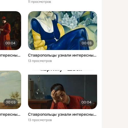
11 просмотров
00:04
00:03
Ставропольцы узнали интересные факты о картине Выбор невесты царем Алексеем Михайловичем
Ставропольцы узнали интересные факты о портрете Анны Ахматовой
13 просмотров
00:03
00:04
Ставропольцы узнали интересные факты о картине На пашне Весна
Ставропольцы узнали интересные факты о картине Швея
13 просмотров