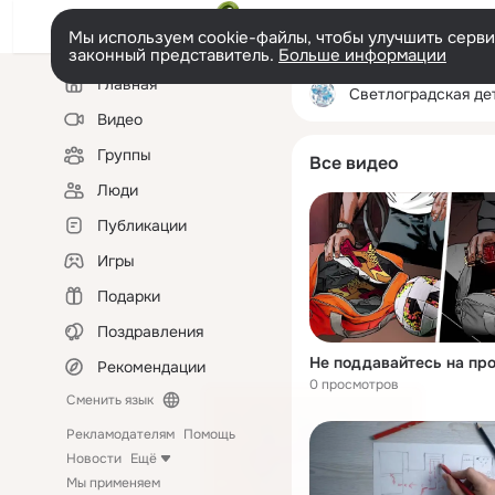
Мы используем cookie-файлы, чтобы улучшить сервис
законный представитель.
Больше информации
Левая
Главная
колонка
Светлоградская детская художеств
Видео
Группы
Все видео
Люди
Публикации
Игры
Подарки
Поздравления
Не поддавайтесь на пр
Рекомендации
0 просмотров
Сменить язык
Рекламодателям
Помощь
Новости
Ещё
Мы применяем