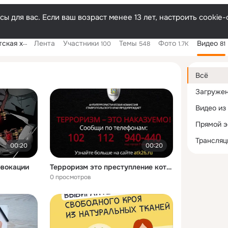
ы для вас. Если ваш возраст менее 13 лет, настроить cooki
енная школа
Лента
Участники
Темы
Фото
Видео
100
548
1.7K
81
Дополнитель
колонка
Всё
Загруже
Видео из
Прямой 
Трансляц
00:20
00:20
овокации
Терроризм это преступление которое влечет наказание
0 просмотров