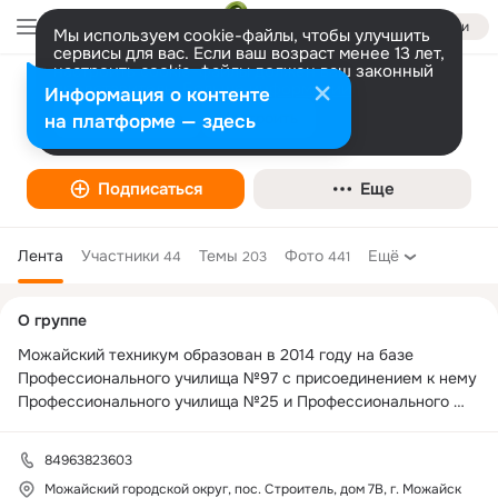
Войти
Мы используем cookie-файлы, чтобы улучшить
сервисы для вас. Если ваш возраст менее 13 лет,
настроить cookie-файлы должен ваш законный
представитель.
Больше информации
Информация о контенте
Можайский техникум
Разрешить все
Настроить
на платформе — здесь
Подписаться
Еще
Лента
Участники
Темы
Фото
Ещё
44
203
441
Дополнительная
О группе
колонка
Можайский техникум образован в 2014 году на базе 
Профессионального училища №97 с присоединением к нему 
Профессионального училища №25 и Профессионального 
училища №70, расположенных в городе Можайск 
Московской области.

84963823603
В настоящее время в техникуме обучается более 900 
Можайский городской округ, пос. Строитель, дом 7В, г. Можайск
учащихся. Техникум ведет подготовку квалифицированных 