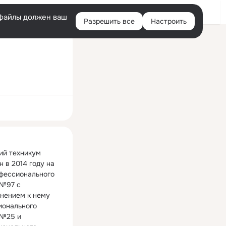
Войти
e-файлы должен ваш
Разрешить все
Настроить
Правая
колонка
ная
й техникум 
 в 2014 году на 
фессионального 
№97 с 
нением к нему 
онального 
№25 и 