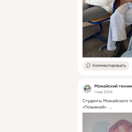
Комментировать
Можайский техни
1 мар 2024
Студенты Можайского те
«Позывной».
 ...