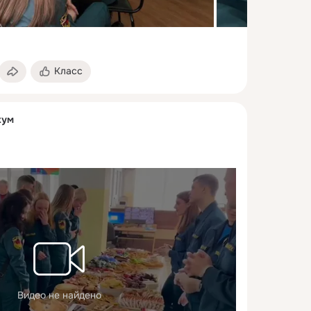
Класс
кум
Видео не найдено