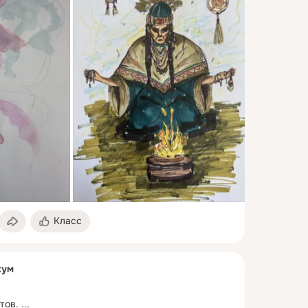
Класс
кум
тов.
 ...