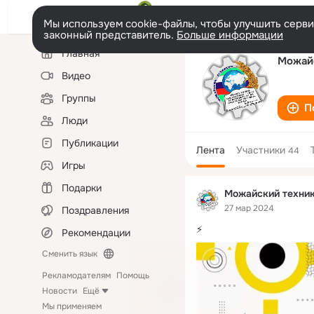
Мы используем cookie-файлы, чтобы улучшить сервис
законный представитель.
Больше информации
Левая
Главная
колонка
Можай
Видео
Группы
П
Люди
Публикации
Лента
Участники
44
Игры
Подарки
Можайский техни
27 мар 2024
Поздравления
⚡️
Рекомендации
Сменить язык
Рекламодателям
Помощь
Новости
Ещё
Мы применяем