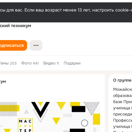
ы для вас. Если ваш возраст менее 13 лет, настроить cooki
ский техникум
одписаться
Темы
Фото
Видео
Подарки
203
441
11
Дополнитель
О группе
кум
колонка
Можайски
образован
базе Про
училища 
присоеди
Професси
училища 