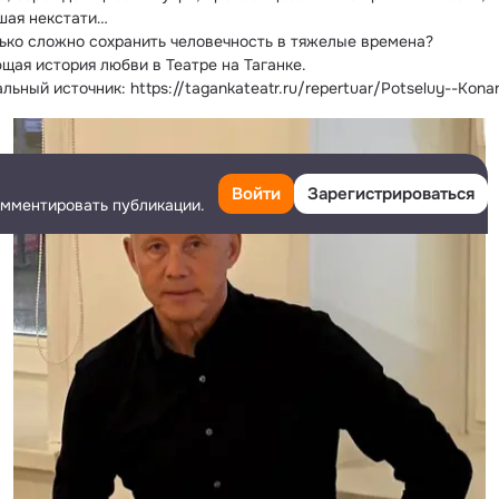
шая некстати…
ько сложно сохранить человечность в тяжелые времена?
щая история любви в Театре на Таганке.
ьный источник: https://tagankateatr.ru/repertuar/Potseluy--Kona
Войти
Зарегистрироваться
омментировать публикации.