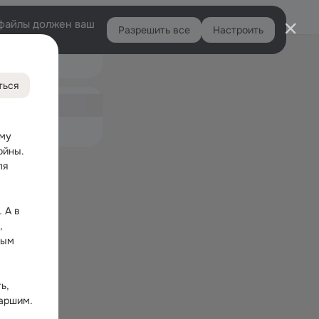
Войти
e-файлы должен ваш
Разрешить все
Настроить
Правая
Подарки
колонка
ться
ная
емые
му 
йны. 
я 
А в 
 
ым 
, 
иаршим.