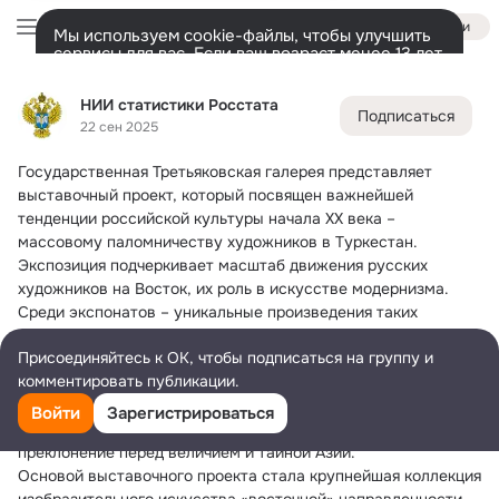
Войти
Мы используем cookie-файлы, чтобы улучшить
сервисы для вас. Если ваш возраст менее 13 лет,
настроить cookie-файлы должен ваш законный
НИИ статистики Росстата
представитель.
Больше информации
НИИ статистики Росстата
Подписаться
Разрешить все
Настроить
Лента
Участники
Темы
Фото
Ещё
33
127
974
22 сен 2025
Государственная Третьяковская галерея представляет 
Дополнительная
колонка
Всё
127
Обсуждаемые
выставочный проект, который посвящен важнейшей 
тенденции российской культуры начала XX века – 
массовому паломничеству художников в Туркестан.
Экспозиция подчеркивает масштаб движения русских 
художников на Восток, их роль в искусстве модернизма. 
Среди экспонатов – уникальные произведения таких 
выдающихся мастеров, как Павел Кузнецов, Беатриса 
Присоединяйтесь к ОК, чтобы подписаться на группу и
Сандомирская, Александр Волков, Кузьма Петров-Водкин, 
комментировать публикации.
Александр Самохвалов, Михаил Курзин и многих других.
У живописцев, графиков, скульпторов были разные задачи, 
Войти
Зарегистрироваться
но общая цель – авангардистов и неоклассиков объединяло 
преклонение перед величием и тайной Азии.
Основой выставочного проекта стала крупнейшая коллекция 