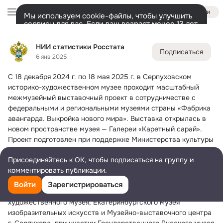
Войти
Мы используем cookie-файлы, чтобы улучшить
сервисы для вас. Если ваш возраст менее 13 лет,
настроить cookie-файлы должен ваш законный
НИИ статистики Росстата
представитель.
Больше информации
НИИ статистики Росстата
Подписаться
Разрешить все
Настроить
Лента
Участники
Темы
Фото
Ещё
33
127
974
6 янв 2025
С 18 декабря 2024 г.
 по 18 мая 2025 г. в Серпуховском 
Дополнительная
колонка
Всё
127
Обсуждаемые
историко-художественном музее проходит масштабный 
межмузейный выставочный проект в сотрудничестве с 
федеральными и региональными музеями страны «Фабрика 
авангарда. Выкройка нового мира». Выставка открылась в 
новом пространстве музея — Галереи «Каретный сарай».
Проект подготовлен при поддержке Министерства культуры 
и туризма Московской области.
Присоединяйтесь к ОК, чтобы подписаться на группу и
Порядка 200 экспонатов, в число которых входит: живопись, 
комментировать публикации.
графика, фотография, ткани, фарфор, набойные доски, 
изразцы, деревянная утварь и произведения храмового 
Войти
Зарегистрироваться
искусства из коллекций Серпуховского историко-
художественного музея, Екатеринбургского музея 
изобразительных искусств и Музейно-выставочного центра 