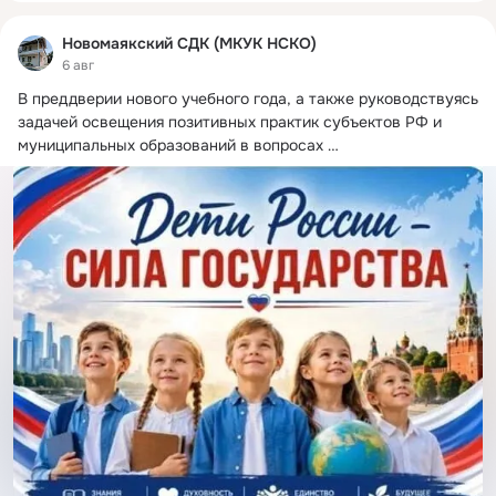
Новомаякский СДК (МКУК НСКО)
6 авг
В преддверии нового учебного года, а также руководствуясь 
задачей освещения позитивных практик субъектов РФ и 
муниципальных образований в вопросах 
совершенствования программ поддержки детей,  редакция 
издания «Экономическая политика России — 21 век» 
формирует на портале
https://deti-inform.ru Всероссийский 
обзор «Дети России — сила государства» https://deti-
inform.ru/2026/07/25/vserossijskij-obzor-deti-rossii-sila-
gosudarstva/ Целями данного бесплатного информационного 
ресурса являются: — содействие повышению доверия людей 
к работе муниципальных органов управления в деле 
развития здравоохранения, образования, культуры, спорта, 
занятости и социального обеспечения семей с детьми.