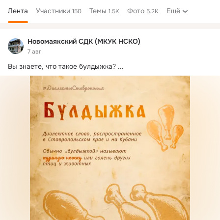
Лента
Участники
Темы
Фото
Ещё
150
1.5K
5.2K
Дополнительная
колонка
Новомаякский СДК (МКУК НСКО)
7 авг
Вы знаете, что такое булдыжка?
 ...