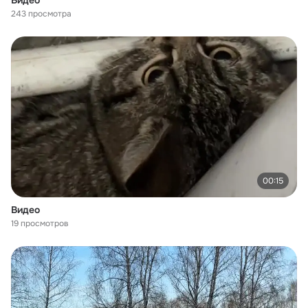
Видео
243 просмотра
00:15
Видео
19 просмотров