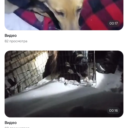
00:17
Видео
82 просмотра
00:16
Видео