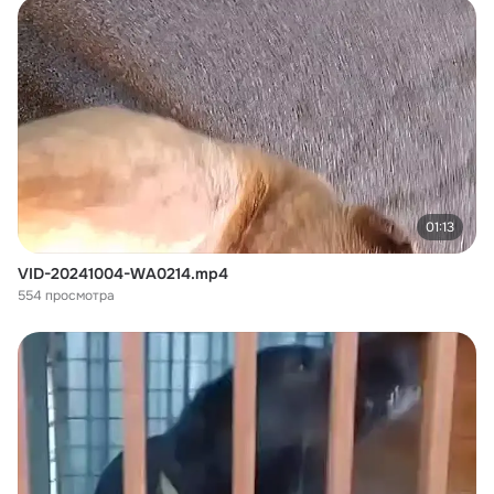
01:13
VID-20241004-WA0214.mp4
554 просмотра