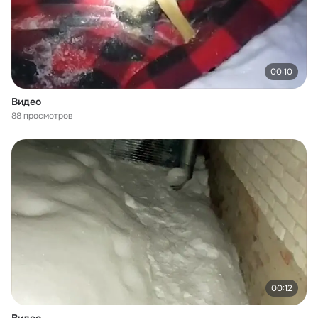
00:10
Видео
88 просмотров
00:12