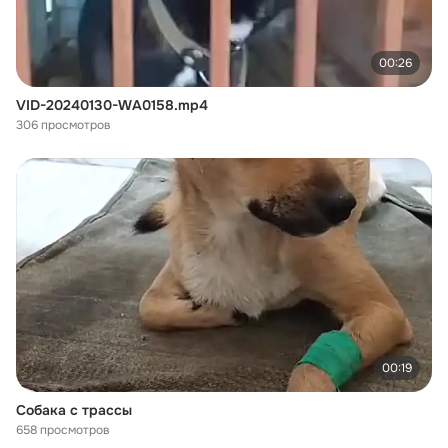
00:26
VID-20240130-WA0158.mp4
306 просмотров
00:19
Собака с трассы
658 просмотров