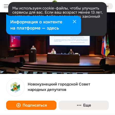
Войти
Мы используем cookie-файлы, чтобы улучшить
сервисы для вас. Если ваш возраст менее 13 лет,
настроить cookie-файлы должен ваш законный
представитель.
Больше информации
Информация о контенте
Разрешить все
Настроить
на платформе — здесь
Новокузнецкий городской Совет
народных депутатов
Подписаться
Еще