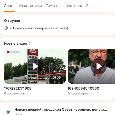
Лента
Участники
Темы
Фото
Ещё
40
1.2K
3.5K
Дополнительная
О группе
колонка
г. Новокузнецк (Кемеровская область)
Новые видео
01:09
17072921774608
16940634540560
0 просмотров
0 просмотров
Новокузнецкий городской Совет народных депутатов
13:02