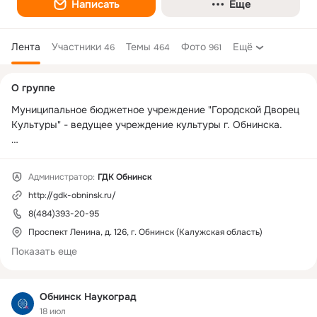
Написать
Еще
Лента
Участники
Темы
Фото
Ещё
46
464
961
Дополнительная
О группе
колонка
Муниципальное бюджетное учреждение "Городской Дворец 
Культуры" - ведущее учреждение культуры г. Обнинска.

Городской Дворец Культуры города Обнинска.

Адрес: Проспект Ленина, д. 126.

Администратор:
ГДК Обнинск
Телефон для справок: (484)393-20-95.

http://gdk-obninsk.ru/
Касса ГДК работает ежедневно с 13.00 до 19.00.

Почта: 
gdk@obninsk.ru
8(484)393-20-95
Вся информация о мероприятиях на сайте: 
http://gdk-
Проспект Ленина, д. 126, г. Обнинск (Калужская область)
obninsk.ru/
Показать еще
Обнинск Наукоград
18 июл