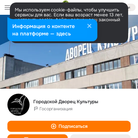
Войти
Мы используем cookie-файлы, чтобы улучшить
сервисы для вас. Если ваш возраст менее 13 лет,
настроить cookie-файлы должен ваш законный
представитель.
Больше информации
Информация о контенте
Разрешить все
Настроить
на платформе — здесь
Городской Дворец Культуры
Госорганизация
Подписаться