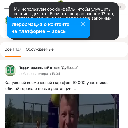
Войти
Мы используем cookie-файлы, чтобы улучшить
сервисы для вас. Если ваш возраст менее 13 лет,
настроить cookie-файлы должен ваш законный
Территориальный отдел "Дуброво"
представитель.
Больше информации
Информация о контенте
Разрешить все
Настроить
на платформе — здесь
Лента
Участники
Темы
Фото
Ещё
379
1.1K
1.5K
Дополнительная
колонка
Всё
1 127
Обсуждаемые
Территориальный отдел "Дуброво"
добавлена вчера в 13:04
Калужский космический марафон: 10 000 участников, 
юбилей города и новые дистанции
 ...