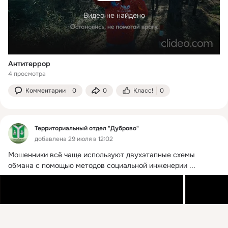
Видео не найдено
Антитеррор
4 просмотра
Комментарии
0
0
Класс!
0
Территориальный отдел "Дуброво"
добавлена 29 июля в 12:02
Мошенники всё чаще используют двухэтапные схемы 
обмана с помощью методов социальной инженерии
 ...
Присоединяйтесь к ОК, чтобы подписаться на группу и