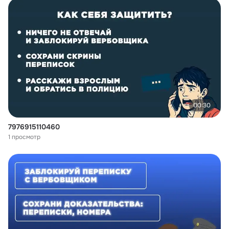
00:30
7976915110460
1 просмотр