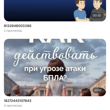
00:30
8132948003386
2 просмотра
01:10
18272443107843
3 просмотра