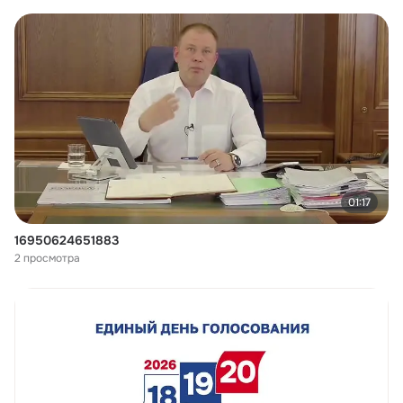
01:17
16950624651883
2 просмотра