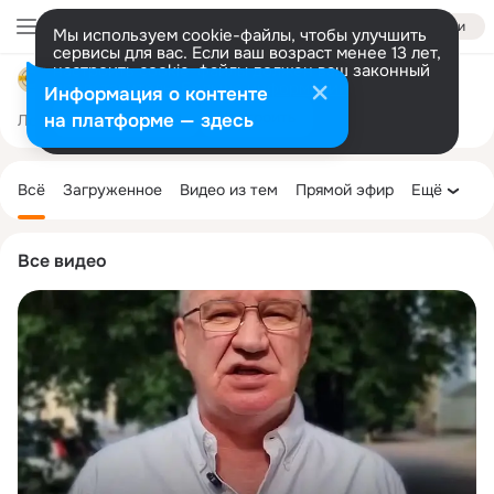
Войти
Мы используем cookie-файлы, чтобы улучшить
сервисы для вас. Если ваш возраст менее 13 лет,
настроить cookie-файлы должен ваш законный
МБОУ "Общеобразовательная школа № 20"
представитель.
Больше информации
Информация о контенте
Разрешить все
Настроить
на платформе — здесь
Лента
Участники
Темы
Фото
Ещё
25
936
2.9K
Дополнительная
колонка
Всё
Загруженное
Видео из тем
Прямой эфир
Ещё
Все видео