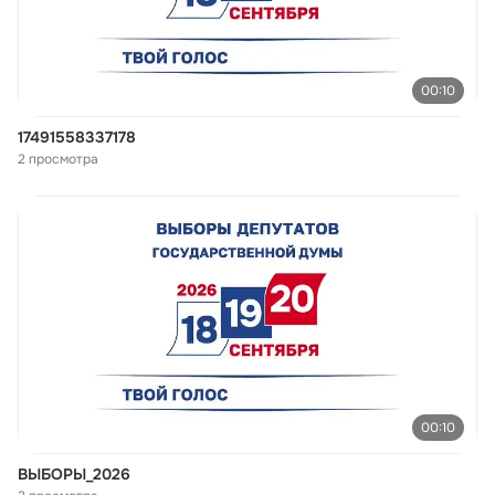
00:10
17491558337178
2 просмотра
00:10
ВЫБОРЫ_2026