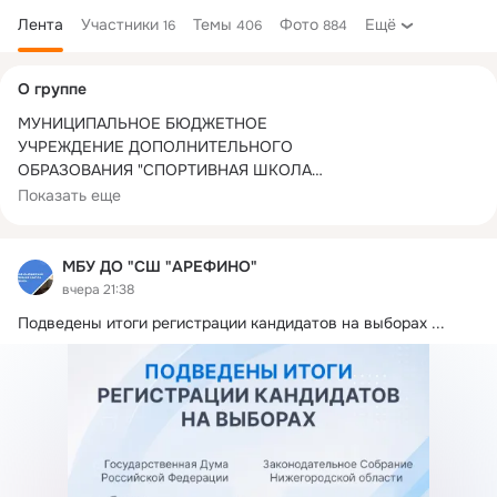
Лента
Участники
Темы
Фото
Ещё
16
406
884
Дополнительная
О группе
колонка
МУНИЦИПАЛЬНОЕ БЮДЖЕТНОЕ

УЧРЕЖДЕНИЕ ДОПОЛНИТЕЛЬНОГО

ОБРАЗОВАНИЯ "СПОРТИВНАЯ ШКОЛА

"АРЕФИНО"
Показать еще
МБУ ДО "СШ "АРЕФИНО"
вчера 21:38
Подведены итоги регистрации кандидатов на выборах
 ...