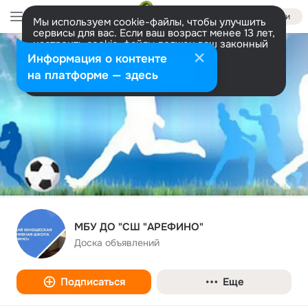
Войти
Мы используем cookie-файлы, чтобы улучшить
сервисы для вас. Если ваш возраст менее 13 лет,
настроить cookie-файлы должен ваш законный
представитель.
Больше информации
Информация о контенте
Разрешить все
Настроить
на платформе — здесь
МБУ ДО "СШ "АРЕФИНО"
Доска объявлений
Подписаться
Еще