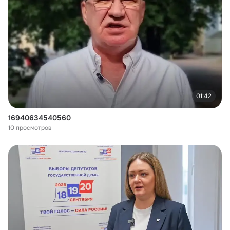
01:42
16940634540560
10 просмотров