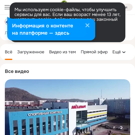
Войти
Мы используем cookie-файлы, чтобы улучшить
сервисы для вас. Если ваш возраст менее 13 лет,
настроить cookie-файлы должен ваш законный
ГБУ "Промышленновская СББЖ"
представитель.
Больше информации
Информация о контенте
Разрешить все
Настроить
на платформе — здесь
Лента
Участники
Темы
Фото
Ещё
576
1.1K
1.4K
Дополнительная
колонка
Всё
Загруженное
Видео из тем
Прямой эфир
Ещё
Все видео