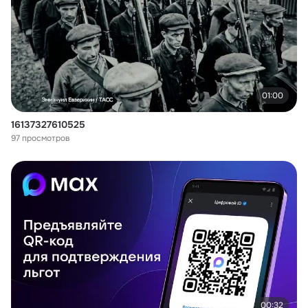
01:00
16137327610525
97 просмотров
00:32