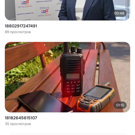
00:48
18802917247491
89 просмотров
01:10
18182645615107
35 просмотров