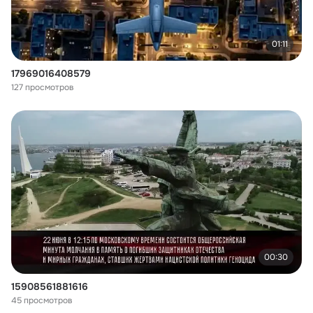
01:11
17969016408579
127 просмотров
00:30
15908561881616
45 просмотров