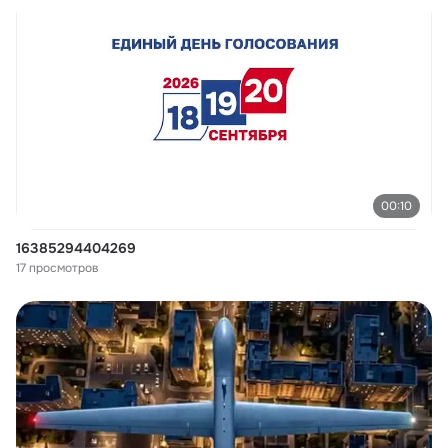
00:10
16385294404269
17 просмотров