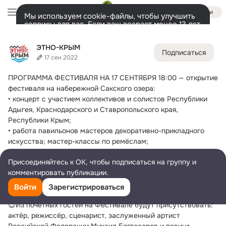
Войти
Мы используем cookie-файлы, чтобы улучшить
сервисы для вас. Если ваш возраст менее 13 лет,
настроить cookie-файлы должен ваш законный
ЭТНО-КРЫМ
представитель.
Больше информации
ЭТНО-КРЫМ
Подписаться
Разрешить все
Настроить
Лента
Участники
Темы
Фото
Видео
Ещё
21
47
67
1
17 сен 2022
ПРОГРАММА ФЕСТИВАЛЯ НА 17 СЕНТЯБРЯ
 18:00 — открытие 
Дополнительная
колонка
Всё
47
Обсуждаемые
фестиваля на набережной Сакского озера:
• концерт с участием коллективов и солистов Республики 
Адыгея, Краснодарского и Ставропольского края, 
Республики Крым;
• работа павильонов мастеров декоративно-прикладного 
искусства; мастер-классы по ремёслам;
• показательные выступления казачьих коллективов по 
Присоединяйтесь к ОК, чтобы подписаться на группу и
рубку шашкой;
комментировать публикации.
• работа детской игровой площадки;
• показ традиционных русских костюмов от Театра 
Войти
Зарегистрироваться
народного костюма «Духовный синтез» (г. Краснодар).
😍Из почётных гостей на Фестивале будут присутствовать: 
актёр, режиссёр, сценарист, заслуженный артист 