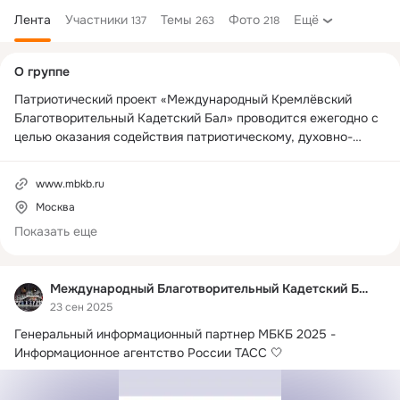
Лента
Участники
Темы
Фото
Ещё
137
263
218
Дополнительная
О группе
колонка
Патриотический проект «Международный Кремлёвский 
Благотворительный Кадетский Бал» проводится ежегодно с 
целью оказания содействия патриотическому, духовно-
нравственному и культурному воспитанию подрастающего 
поколения в современном мире, а также с целью 
www.mbkb.ru
содействия в организации дружественного и 
Москва
добрососедского общения между молодежью нашей страны 
и молодежью стран ближнего и дальнего зарубежья для 
Показать еще
развития взаимного признания и уважения между народами, 
уважения к культуре и истории других стран.

Международный Благотворительный Кадетский Бал
www.mbkb.ru
23 сен 2025
Генеральный информационный партнер МБКБ 2025 - 
Информационное агентство России ТАСС 🤍