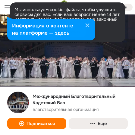
Войти
Мы используем cookie-файлы, чтобы улучшить
сервисы для вас. Если ваш возраст менее 13 лет,
настроить cookie-файлы должен ваш законный
представитель.
Больше информации
Информация о контенте
Разрешить все
Настроить
на платформе — здесь
Международный Благотворительный
Кадетский Бал
Благотворительная организация
Подписаться
Еще