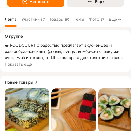
Написать
Еще
Лента
Участники
Товары
Темы
Фото
Ещё
7
50
57
Дополнительная
О группе
колонка
🍣 FOODCOURT с радостью предлагает вкуснейшее и 
разнообразное меню (роллы, пиццы, комбо-сеты, закуски, 
супы, wok и тяханы) от Шеф повара с десятилетним стажем!

Показать еще
График работы: ежедневно с 12:00 до 23:59.

Каждый день для Вас FOODCOURT проводит акции, 
Новые товары
розыгрыши и дарит Вам подарки.

🚗 Бесплатная доставка по Парковому 2

при сумме заказа от 800 ₽

https://vk.com/market-142080062