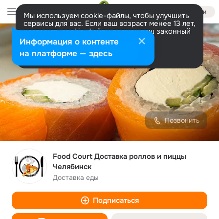
Войти
Мы используем cookie-файлы, чтобы улучшить
сервисы для вас. Если ваш возраст менее 13 лет,
настроить cookie-файлы должен ваш законный
представитель.
Больше информации
Информация о контенте
Разрешить все
Настроить
на платформе — здесь
Позвонить
Food Court Доставка роллов и пиццы
Челябинск
Доставка еды
Подписаться