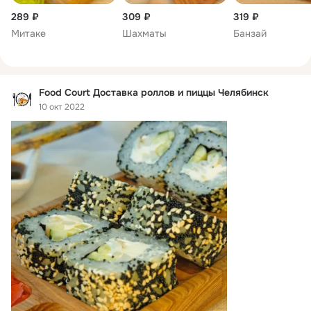
☎ Телефон доставки

289 ₽
309 ₽
319 ₽
223-29-28

Митаке
Шахматы
Банзай
https://едавп2.рф/
Food Court Доставка роллов и пиццы Челябинск
ДОСТАВКА СУШИ ПИЦЦЫ WOK ЧЕЛЯБИНСК

10 окт 2022
Доставка суши Челябинск от ресторана доставки 
«FOODCOURT!» - это вкуснейшие роллы, выгодные сеты