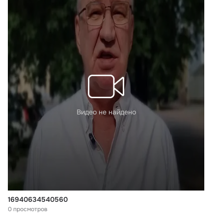
депутатов Государственной Думы IX созыва.
 ...
Видео не найдено
16940634540560
0 просмотров