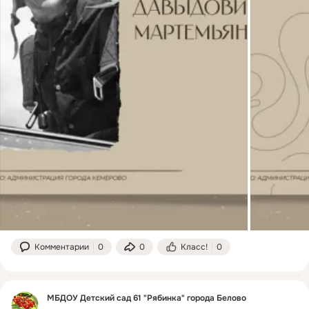
Комментарии
0
0
Класс!
0
МБДОУ Детский сад 61 "Рябинка" города Белово