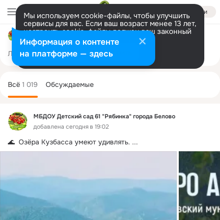
Войти
Мы используем cookie-файлы, чтобы улучшить
сервисы для вас. Если ваш возраст менее 13 лет,
настроить cookie-файлы должен ваш законный
МБДОУ Детский сад 61 "Рябинка" города Белово
представитель.
Больше информации
Информация о контенте
Разрешить все
Настроить
на платформе — здесь
Лента
Участники
Темы
Фото
Ещё
44
1K
2.2K
Дополнительная
колонка
Всё
1 019
Обсуждаемые
МБДОУ Детский сад 61 "Рябинка" города Белово
добавлена сегодня в 19:02
🌊  Озёра Кузбасса умеют удивлять.
 ...