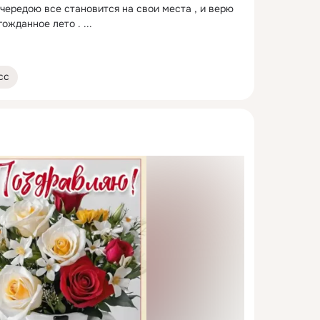
 чередою все становится на свои места , и верю 
гожданное лето .
 ...
сс