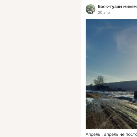
Бэяк-тузем минем
20 апр
Апрель , апрель не посто