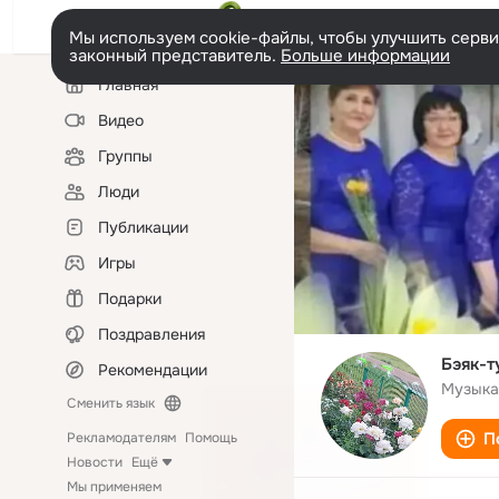
Мы используем cookie-файлы, чтобы улучшить сервис
законный представитель.
Больше информации
Левая
Главная
колонка
Видео
Группы
Люди
Публикации
Игры
Подарки
Поздравления
Бэяк-т
Рекомендации
Музыка
Сменить язык
П
Рекламодателям
Помощь
Новости
Ещё
Мы применяем