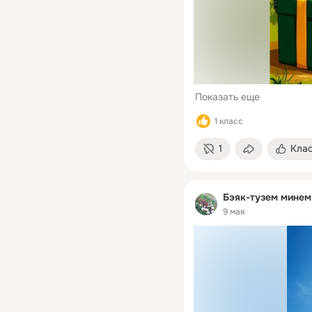
Показать еще
1 класс
1
Кла
Бэяк-тузем минем
9 мая