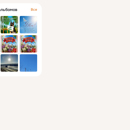
альбомов
Все