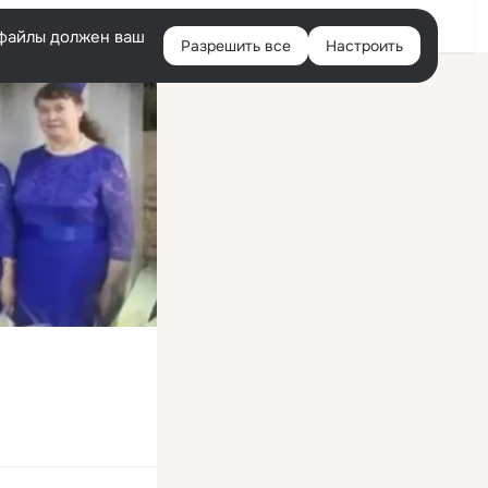
Войти
e-файлы должен ваш
Разрешить все
Настроить
Правая
колонка