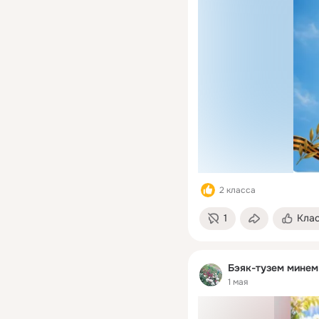
2 класса
1
Кла
Бэяк-тузем минем
1 мая