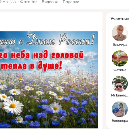
Темы
Фото
Видео
Подарки
338
782
41
Дополнитель
Участник
колонка
Эльмира
Фатима
Mr Emergency
Элеонора