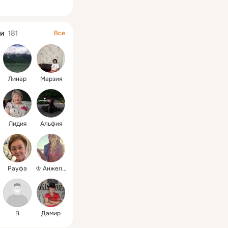
ная
и
181
Все
Линар
Марзия
Лидия
Альфия
Рауфа
♔ Анжелика
В
Дамир