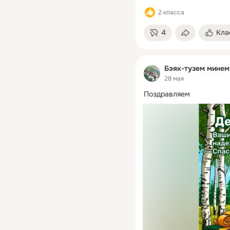
2 класса
4
Кла
Бэяк-тузем минем
28 мая
Поздравляем