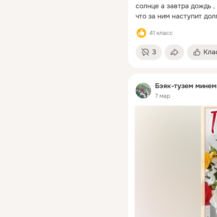
солнце а завтра дождь ,
что за ним наступит дол
41 класс
3
Кла
Бэяк-тузем минем
7 мар