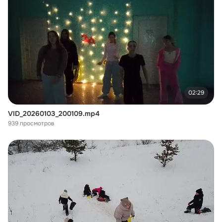
02:29
VID_20260103_200109.mp4
939 просмотров