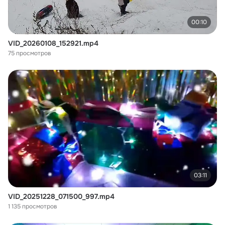
00:10
VID_20260108_152921.mp4
75 просмотров
03:11
VID_20251228_071500_997.mp4
1 135 просмотров