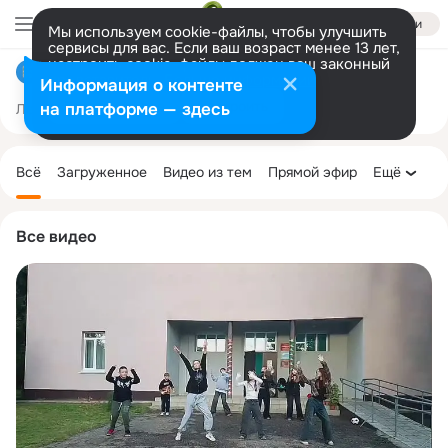
Войти
Мы используем cookie-файлы, чтобы улучшить
сервисы для вас. Если ваш возраст менее 13 лет,
настроить cookie-файлы должен ваш законный
Филиал «КДЦ Вадинского района» в селе Каргалей
представитель.
Больше информации
Информация о контенте
Разрешить все
Настроить
на платформе — здесь
Лента
Участники
Темы
Фото
Ещё
364
270
1.6K
Дополнительная
колонка
Всё
Загруженное
Видео из тем
Прямой эфир
Ещё
Все видео