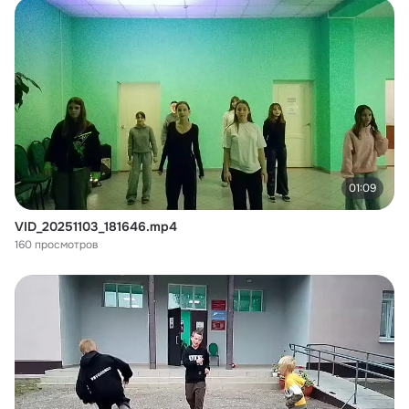
01:09
VID_20251103_181646.mp4
160 просмотров