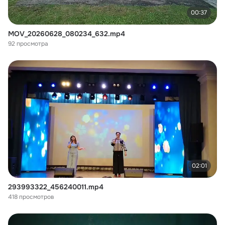
00:37
MOV_20260628_080234_632.mp4
92 просмотра
02:01
293993322_456240011.mp4
418 просмотров