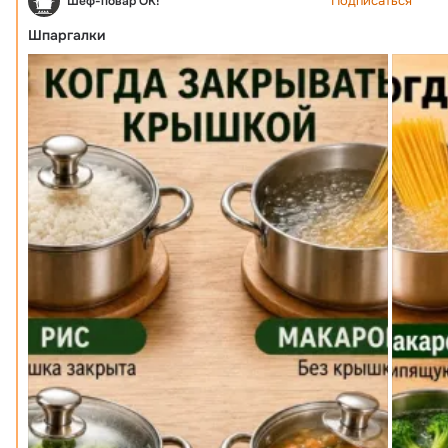
Подписаться
Шеф-повар ОК!
===
Шпаргалки