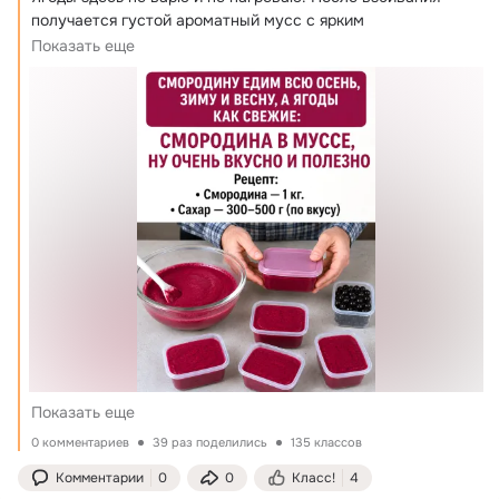
получается густой ароматный мусс с ярким 
смородиновым вкусом.
Показать еще
Показать еще
0 комментариев
39 раз поделились
135 классов
Комментарии
0
0
Класс!
4