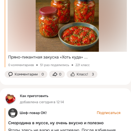
Пряно-пикантная закуска «Хоть куда»
 ...
0 комментариев
51 раз поделились
221 класс
Комментарии
0
0
Класс!
3
Как приготовить
добавлена сегодня в 12:14
Подписаться
Шеф-повар ОК!
Смородина в муссе, ну очень вкусно и полезно
Ягоды здесь не варю и не нагреваю. После взбивания 