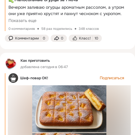
Вечером заливаю огурцы ароматным рассолом, а утром 
они уже приятно хрустят и пахнут чесноком с укропом.
===
Показать еще
Что понадобится
0 комментариев
58 раз поделились
348 классов
===
Комментарии
0
0
Класс!
10
• Небольшие огурцы — 1 кг
===
• Чеснок — 5 зубчиков
===
Как приготовить
• Укроп с зонтиками — 3 веточки
добавлена сегодня в 06:47
===
• Лист хрена — 1 штука
Подписаться
Шеф-повар ОК!
===
• Листья смородины — 4 штуки
===
• Чёрный перец горошком — 8–10 штук
===
Для рассола
===
• Вода — 1 л
===