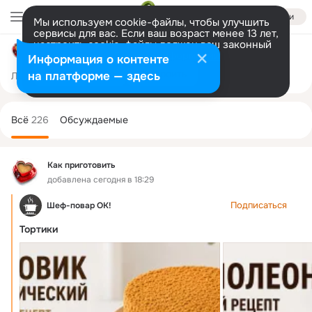
Войти
Мы используем cookie-файлы, чтобы улучшить
сервисы для вас. Если ваш возраст менее 13 лет,
настроить cookie-файлы должен ваш законный
Как приготовить
представитель.
Больше информации
Информация о контенте
Разрешить все
Настроить
на платформе — здесь
Лента
Участники
Темы
Подарки
24K
226
Дополнительная
колонка
Всё
226
Обсуждаемые
Как приготовить
добавлена сегодня в 18:29
Подписаться
Шеф-повар ОК!
Тортики