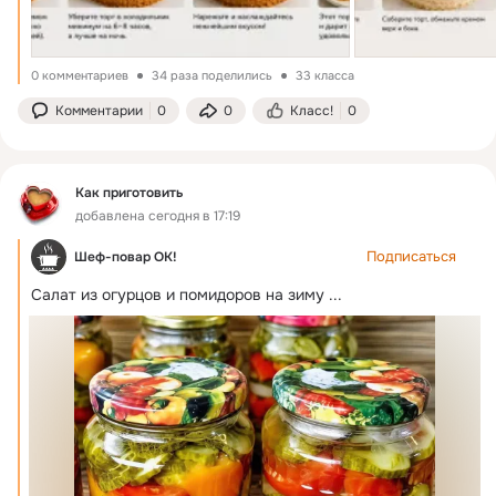
0 комментариев
34 раза поделились
33 класса
Комментарии
0
0
Класс!
0
Как приготовить
добавлена сегодня в 17:19
Подписаться
Шеф-повар ОК!
Салат из огурцов и помидоров на зиму
 ...