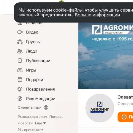
Мы используем cookie-файлы, чтобы улучшить сервис
законный представитель.
Больше информации
Левая
Главная
колонка
Видео
Группы
Люди
Публикации
Игры
Подарки
Поздравления
Элеват
Рекомендации
Сельск
Сменить язык
П
Рекламодателям
Помощь
Новости
Ещё
Мы применяем