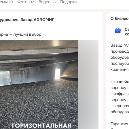
Темы
Фото
Видео
Подарки
79
102
36
Дополнитель
О бизнес
рудование. Завод AGROМИГ
колонка
Се
х
ерна — лучший выбор
 ...
Завод "Аг
производ
оборудов
послеубо
хранения 
- конвейе
зерносуши
- инфрак
зерносуши
- зернооч
оборудов
Гарантия 