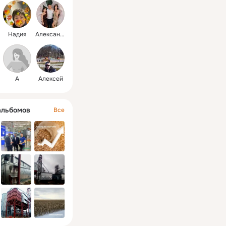
Надия
Александр
А
Алексей
альбомов
Все