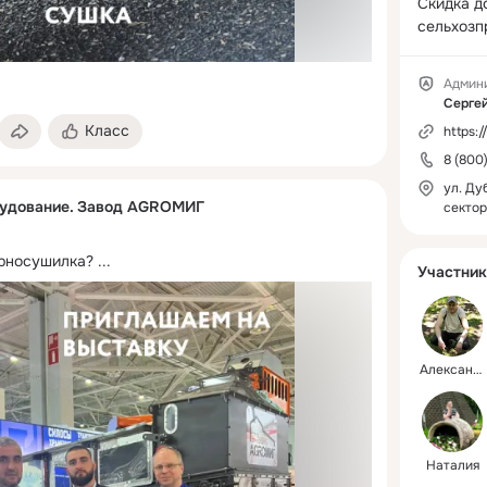
Скидка до
сельхозп
Админ
Сергей
Класс
https:
8 (800
ул. Ду
рудование. Завод AGROМИГ
сектор
рносушилка?
 ...
Участник
Александр
Наталия