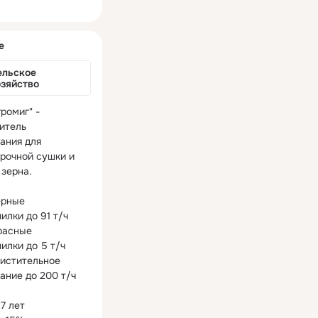
ная
е
льское 
озяйство
ромиг" - 
итель 
ания для 
рочной сушки и 
зерна.

рные 
лки до 91 т/ч

расные 
лки до 5 т/ч

истительное 
ание до 200 т/ч

7 лет
