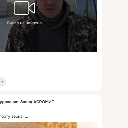
Видео не найдено
сс
рудование. Завод AGROМИГ
порту зерна!
 ...