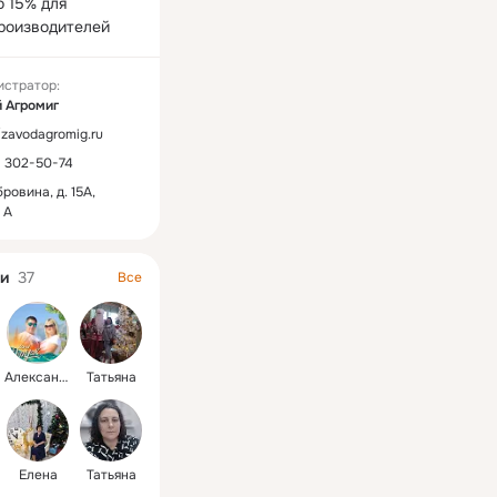
 15% для 
роизводителей
истратор:
 Агромиг
//zavodagromig.ru
) 302-50-74
бровина, д. 15А,
 А
и
37
Все
Александр
Татьяна
Елена
Татьяна