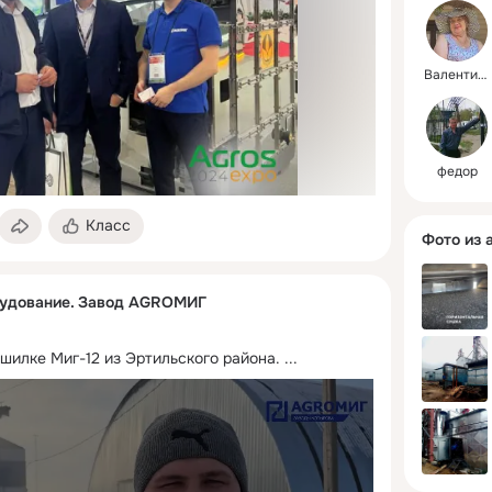
Валентина
федор
Класс
Фото из 
рудование. Завод AGROМИГ
шилке Миг-12 из Эртильского района.
 ...