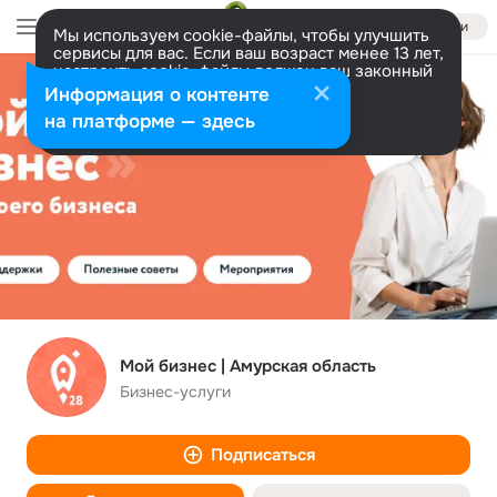
Войти
Мы используем cookie-файлы, чтобы улучшить
сервисы для вас. Если ваш возраст менее 13 лет,
настроить cookie-файлы должен ваш законный
представитель.
Больше информации
Информация о контенте
Разрешить все
Настроить
на платформе — здесь
Мой бизнес | Амурская область
Бизнес-услуги
Подписаться