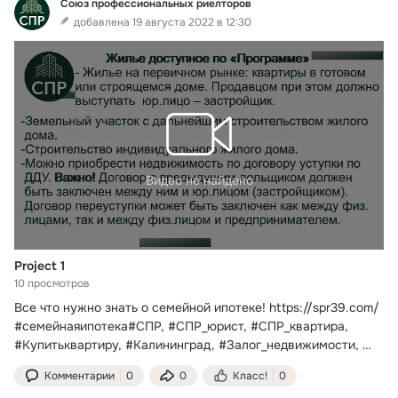
Союз профессиональных риелторов
добавлена 19 августа 2022 в 12:30
Видео не найдено
Project 1
10 просмотров
Все что нужно знать о семейной ипотеке!
https://spr39.com/ 
#семейнаяипотека#СПР, #СПР_юрист, #СПР_квартира, 
#Купитьквартиру, #Калининград, #Залог_недвижимости, 
#Залог
Комментарии
0
0
Класс!
0