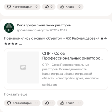
Комментарии
0
0
Класс!
0
Союз профессиональных риелторов
добавлена 10 августа 2022 в 12:42
Познакомились с новым объектом - ЖК Рыбная деревня 🔥🔥
🔥🔥🔥🔥
 ...
СПР - Союз
Профессиональных риелторов.
Вся недвижимость
СПР - Союз Профессиональных
Калининграда и
риелторов. Вся недвижимость
Калининградской области:
Калининграда и Калининградской
новостройки, дома, квартир...
области: новостройки, дома, квартиры,
оф...
spr39.com
Показать еще
Комментарии
0
0
Класс!
0