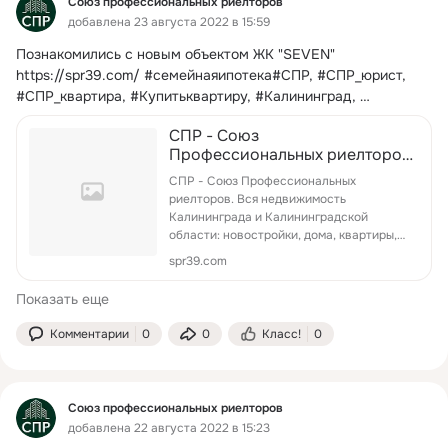
Союз профессиональных риелторов
добавлена 23 августа 2022 в 15:59
Познакомились с новым объектом ЖК "SEVEN"
https://spr39.com/ #семейнаяипотека#СПР, #СПР_юрист, 
#СПР_квартира, #Купитьквартиру, #Калининград, 
#Залог_недвижимости, #Залог
СПР - Союз
Профессиональных риелторов.
Вся недвижимость
СПР - Союз Профессиональных
Калининграда и
риелторов. Вся недвижимость
Калининградской области:
Калининграда и Калининградской
новостройки, дома, квартир...
области: новостройки, дома, квартиры,
оф...
spr39.com
Показать еще
Комментарии
0
0
Класс!
0
Союз профессиональных риелторов
добавлена 22 августа 2022 в 15:23