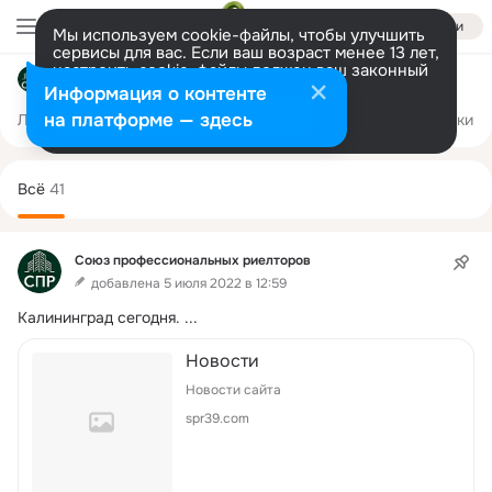
Войти
Мы используем cookie-файлы, чтобы улучшить
сервисы для вас. Если ваш возраст менее 13 лет,
настроить cookie-файлы должен ваш законный
Союз профессиональных риелторов
представитель.
Больше информации
Информация о контенте
Разрешить все
Настроить
на платформе — здесь
Лента
Участники
Темы
Фото
Видео
Подарки
6
41
56
6
Дополнительная
колонка
Всё
41
Союз профессиональных риелторов
добавлена 5 июля 2022 в 12:59
Калининград сегодня.
 ...
Новости
Новости сайта
spr39.com