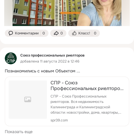
Комментарии
0
0
Класс!
0
Союз профессиональных риелторов
добавлена 11 августа 2022 в 12:46
Познакомились с новым Объектом
 ...
СПР - Союз
Профессиональных риелторов.
Вся недвижимость
СПР - Союз Профессиональных
Калининграда и
риелторов. Вся недвижимость
Калининградской области:
Калининграда и Калининградской
новостройки, дома, квартир...
области: новостройки, дома, квартиры,
оф...
spr39.com
Показать еще