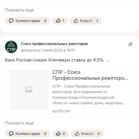
Показать еще
Комментарии
0
1
Класс!
2
Союз профессиональных риелторов
добавлена 1 июля 2022 в 18:01
Банк России снизил Ключевую ставку до 9,5%.
 ...
СПР - Союз
Профессиональных риелторов.
Вся недвижимость
СПР - Союз Профессиональных
Калининграда и
риелторов. Вся недвижимость
Калининградской области:
Калининграда и Калининградской
новостройки, дома, квартир...
области: новостройки, дома, квартиры,
оф...
spr39.com
Показать еще
Комментарии
0
0
Класс!
0